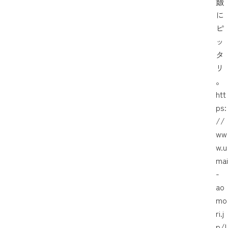
飯
に
ピ
ッ
タ
リ
。
htt
ps:
//
ww
w.u
mai
-
ao
mo
ri.j
p/l