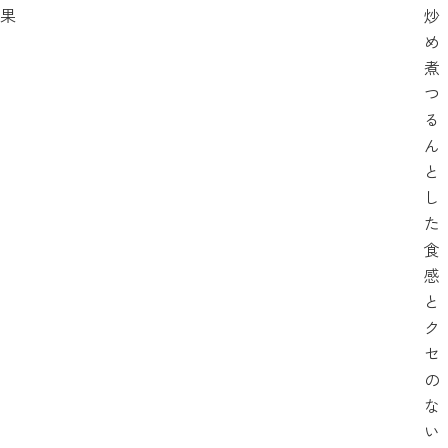
果
炒
め
煮
つ
る
ん
と
し
た
食
感
と
ク
セ
の
な
い