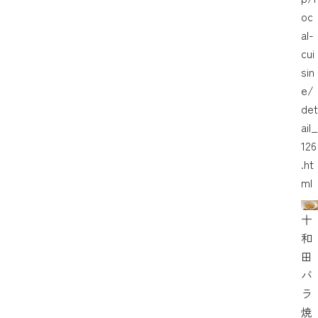
oc
al-
cui
sin
e/
det
ail_
126
.ht
ml
十
和
田
バ
ラ
焼