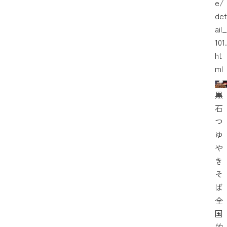
e/
det
ail_
101.
ht
ml
黒
石
つ
ゆ
や
き
そ
ば
全
国
的