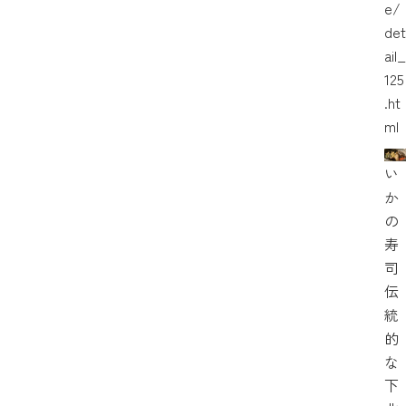
e/
det
ail_
125
.ht
ml
い
か
の
寿
司
伝
統
的
な
下