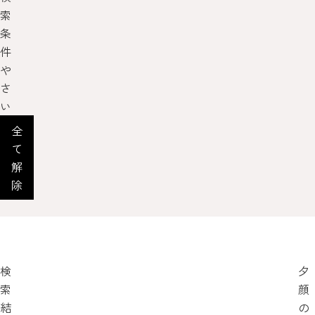
索
条
件
や
さ
い
全
て
解
除
検
夕
索
顔
結
の