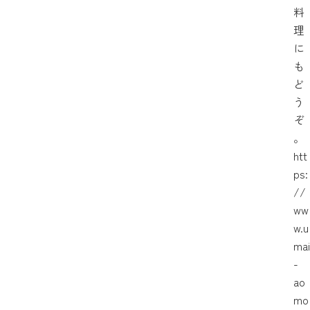
料
理
に
も
ど
う
ぞ
。
htt
ps:
//
ww
w.u
mai
-
ao
mo