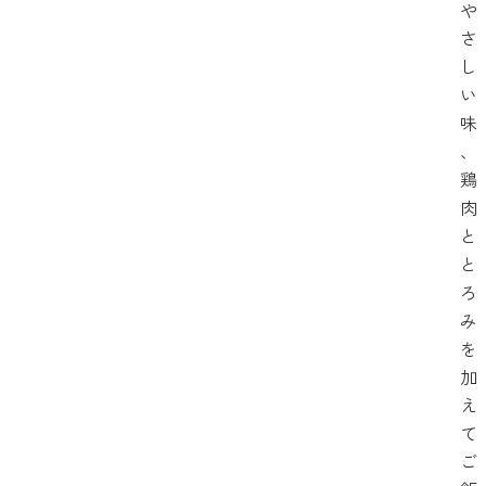
や
さ
し
い
味
、
鶏
肉
と
と
ろ
み
を
加
え
て
ご