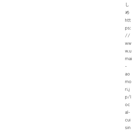
し
め
htt
ps:
//
ww
w.u
mai
-
ao
mo
ri.j
p/l
oc
al-
cui
sin