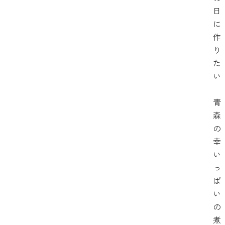
日
に
作
り
た
い
青
森
の
幸
い
っ
ぱ
い
の
煮