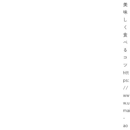
美
味
し
く
食
べ
る
コ
ツ
htt
ps:
//
ww
w.u
mai
-
ao