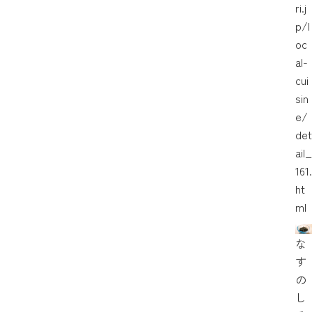
ri.j
p/l
oc
al-
cui
sin
e/
det
ail_
161.
ht
ml
な
す
の
し