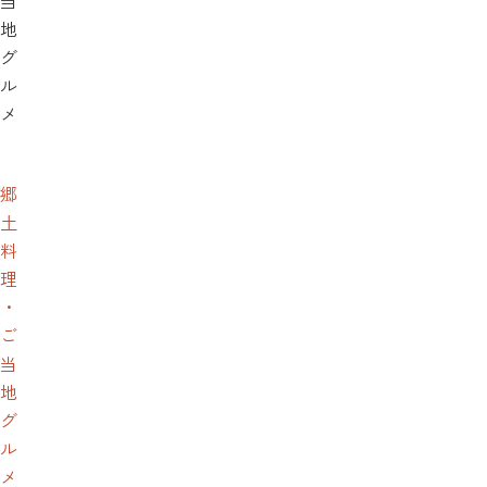
当
地
グ
ル
メ
郷
土
料
理
・
ご
当
地
グ
ル
メ