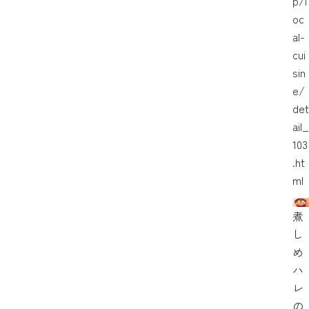
p/l
oc
al-
cui
sin
e/
det
ail_
103
.ht
ml
煮
し
め
ハ
レ
の