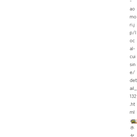
-
ao
mo
ri.j
p/l
oc
al-
cui
sin
e/
det
ail_
132
.ht
ml
ホ
ヤ