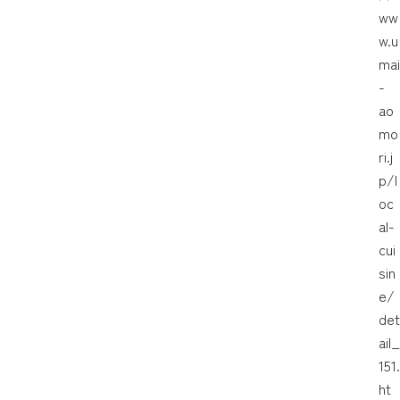
ww
w.u
mai
-
ao
mo
ri.j
p/l
oc
al-
cui
sin
e/
det
ail_
151.
ht