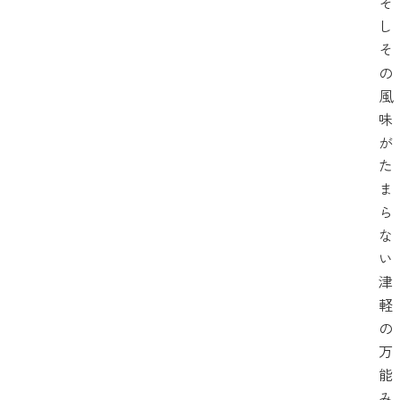
そ
し
そ
の
風
味
が
た
ま
ら
な
い
津
軽
の
万
能
み