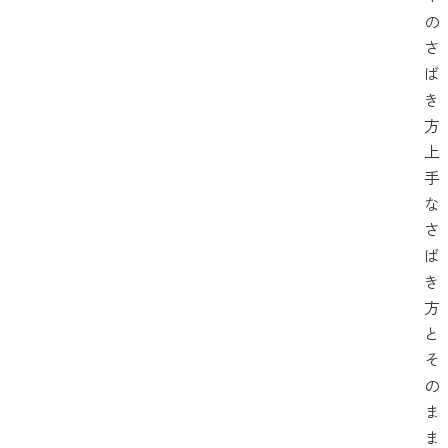
の
さ
ば
き
方
上
手
な
さ
ば
き
方
と
そ
の
ま
ま