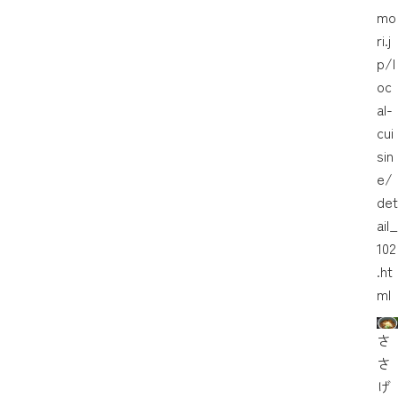
mo
ri.j
p/l
oc
al-
cui
sin
e/
det
ail_
102
.ht
ml
さ
さ
げ