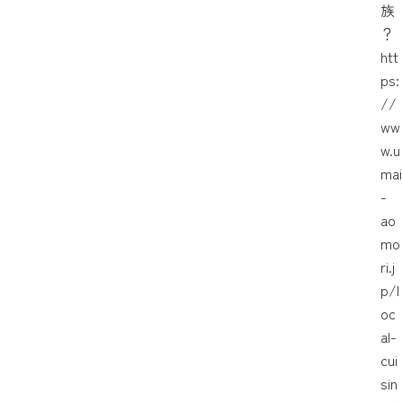
族
？
htt
ps:
//
ww
w.u
mai
-
ao
mo
ri.j
p/l
oc
al-
cui
sin