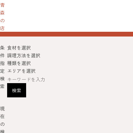
青
森
の
店
条
食材を選択
件
調理方法を選択
指
種類を選択
定
エリアを選択
検
索
検索
現
在
の
検