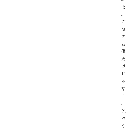
そ
。
ご
飯
の
お
供
だ
け
じ
ゃ
な
く
、
色
々
な