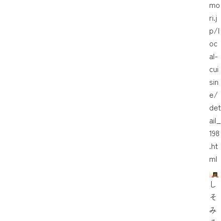
mo
ri.j
p/l
oc
al-
cui
sin
e/
det
ail_
198
.ht
ml
し
そ
み