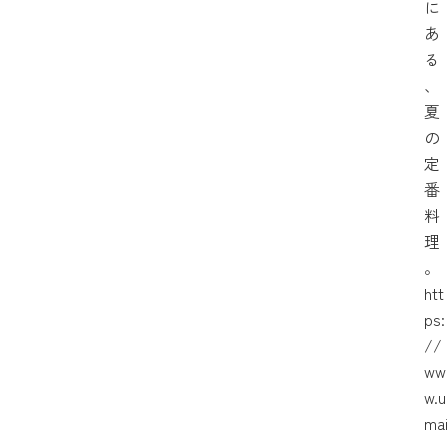
に
あ
る
、
夏
の
定
番
料
理
。
htt
ps:
//
ww
w.u
mai