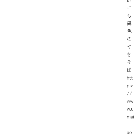
に
も
異
色
の
や
き
そ
ば
htt
ps:
//
ww
w.u
mai
-
ao