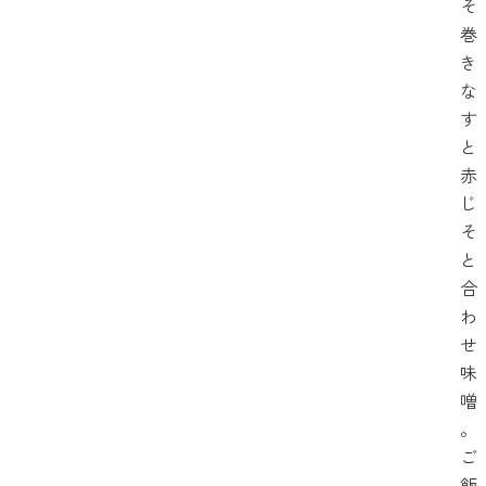
そ
巻
き
な
す
と
赤
じ
そ
と
合
わ
せ
味
噌
。
ご
飯