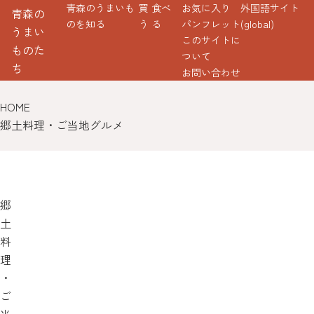
青森のうまいも
買
食べ
お気に入り
外国語サイト
青森の
のを知る
う
る
パンフレット
(global)
うまい
このサイトに
ものた
ついて
ち
お問い合わせ
HOME
郷土料理・ご当地グルメ
郷
土
料
理
・
ご