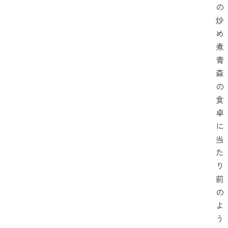
の
炒
め
煮
青
森
の
食
卓
に
当
た
り
前
の
よ
う