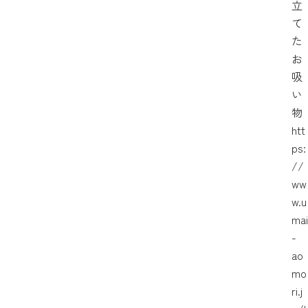
立
て
た
お
吸
い
物
htt
ps:
//
ww
w.u
mai
-
ao
mo
ri.j