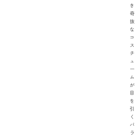
き
奇
抜
な
コ
ス
チ
ュ
ー
ム
が
目
を
引
く
バ
ラ