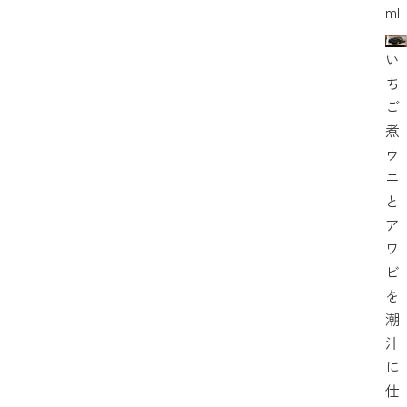
ml
い
ち
ご
煮
ウ
ニ
と
ア
ワ
ビ
を
潮
汁
に
仕