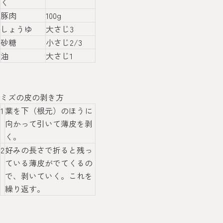
く
豚肉
100g
しょうゆ
大さじ3
砂糖
小さじ2/3
油
大さじ1
ミズの皮の剥き方
1
葉を下（根元）のほうに
向かって引いて薄皮を剥
く。
2
好みの長さで折ると残っ
ている薄皮がでてくるの
で、剥いていく。これを
繰り返す。