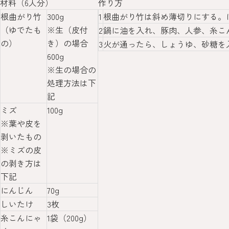
材料（6人分）
作り方
根曲がり竹
300g
1
根曲がり竹は斜め薄切りにする。
（ゆでたも
※生（皮付
2
鍋に油を入れ、豚肉、人参、糸こ
の）
き）の場合
3
火が通ったら、しょうゆ、砂糖を
600g
※生の場合の
処理方法は下
記
ミズ
100g
※葉や皮を
剥いたもの
※ミズの皮
の剥き方は
下記
にんじん
70g
しいたけ
3枚
糸こんにゃ
1袋（200g）