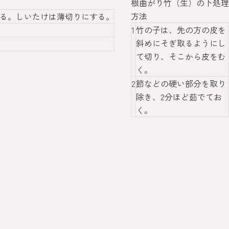
根曲がり竹（生）の下処理
方法
切る。しいたけは薄切りにする。
1
竹の子は、先の方の皮を
斜めにそぎ取るようにし
て切り、そこから皮をむ
く。
2
節などの硬い部分を取り
除き、2分ほど茹でてお
く。