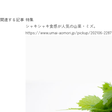
関連する記事
特集
シャキシャキ食感が人気の山菜・ミズ。
https://www.umai-aomori.jp/pickup/202106-2287
https://www.umai-aomori.jp/pickup/202007-2077
https://www.umai-aomori.jp/pickup/detail_72.ht