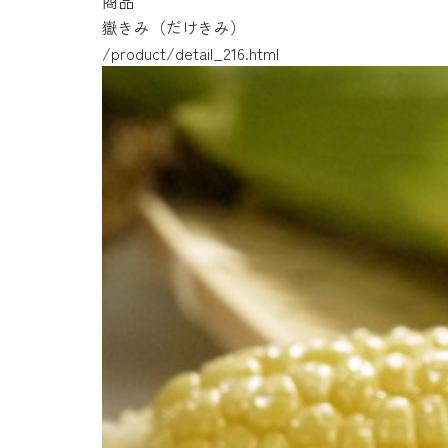
商品
嶽きみ（だけきみ）
/product/detail_216.html
/product/detail_190.html
/product/detail_31.html