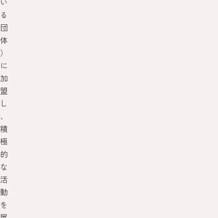
い
る
団
体
）
に
加
盟
し
、
積
極
的
な
活
動
を
展