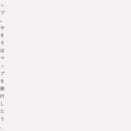
ッ
プ
。
や
き
そ
ば
マ
ッ
プ
を
発
行
し
た
り
、