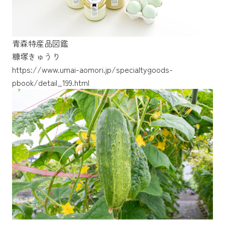
青森特産品図鑑
糠塚きゅうり
https://www.umai-aomori.jp/specialtygoods-
https://www.umai-aomori.jp/specialtygoods-
https://www.umai-aomori.jp/specialtygoods-
pbook/detail_199.html
pbook/asunaro-ran
pbook/nanbu-futonegi