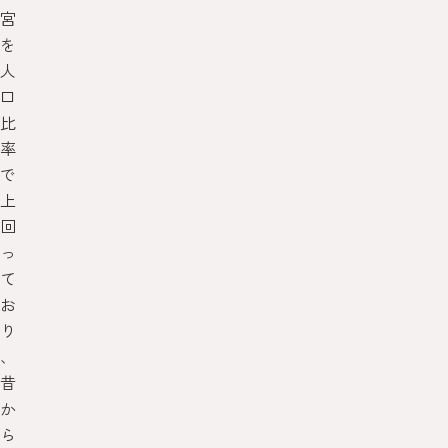
宮
を
人
口
比
率
で
上
回
っ
て
お
り
、
昔
か
ら