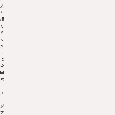
旅
番
組
を
き
っ
か
け
に
全
国
的
に
注
目
が
ア