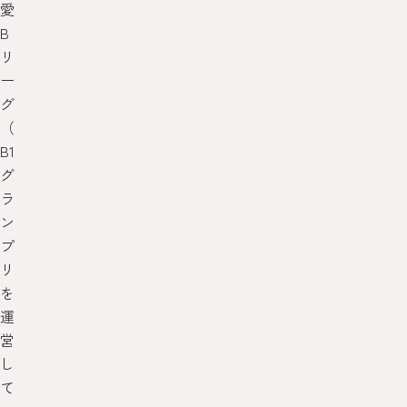
愛
B
リ
ー
グ
（
B1
グ
ラ
ン
プ
リ
を
運
営
し
て