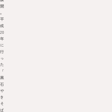
開
。
平
成
20
年
に
行
っ
た
「
黒
石
や
き
そ
ば