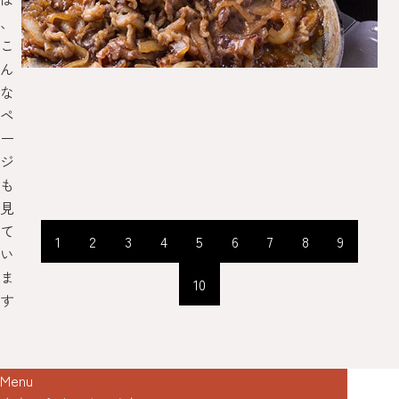
、
こ
ん
な
ペ
ー
ジ
も
見
て
1
2
3
4
5
6
7
8
9
い
ま
10
す
Menu