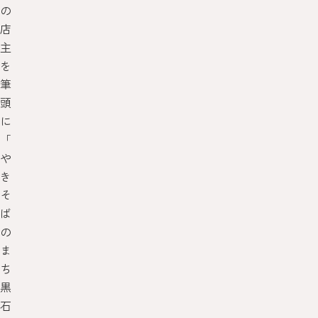
の
店
主
を
筆
頭
に
「
や
き
そ
ば
の
ま
ち
黒
石