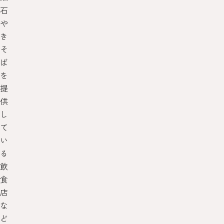
石
や
き
そ
ば
を
提
供
し
て
い
る
飲
食
店
な
ど