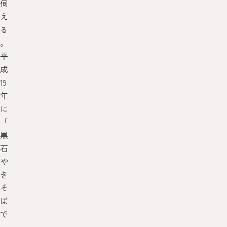
伺
え
る
。
平
成
19
年
に
「
黒
石
や
き
そ
ば
で