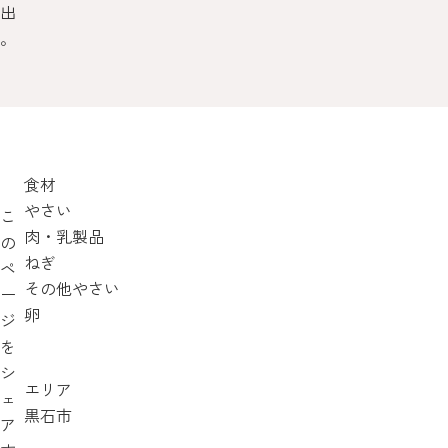
出
。
食材
やさい
こ
肉・乳製品
の
ねぎ
ペ
その他やさい
ー
卵
ジ
を
シ
エリア
ェ
黒石市
ア