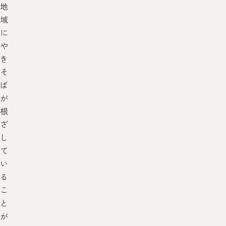
地
域
に
や
き
そ
ば
が
根
ざ
し
て
い
る
こ
と
が