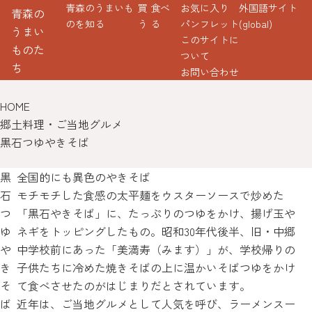
青森のうまいも
買
食べ
お気に入り
外国語サイト
青森の
のを知る
う
る
パンフレット
(global)
うまい
このサイトに
ものた
ついて
ち
お問い合わせ
HOME
郷土料理・ご当地グルメ
黒石つゆやきそば
黒
全国的にも異色のやきそば
石
モチモチした食感の太平麺をウスターソースで炒めた
つ
「黒石やきそば」に、たっぷりのつゆをかけ、揚げ玉や
ゆ
ネギをトッピングしたもの。昭和30年代後半、旧・中郷
や
中学校前にあった「美満寿（みます）」が、学校帰りの
き
子供たちに冷めた焼きそばの上に温かいそばつゆをかけ
そ
て食べさせたのがはじまりだとされています。
ば
近年は、ご当地グルメとして人気を呼び、ラーメンスー