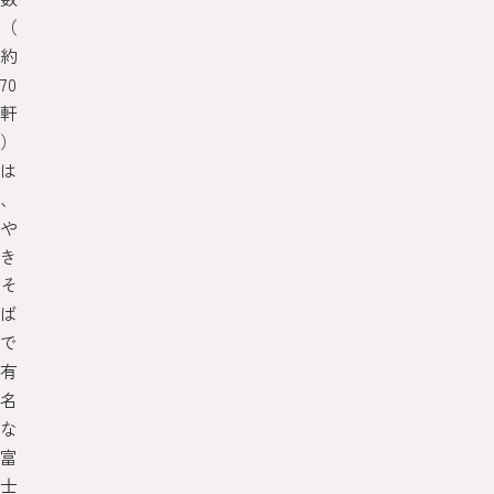
（
約
70
軒
）
は
、
や
き
そ
ば
で
有
名
な
富
士