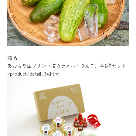
商品
あおもり生プリン（塩カラメル・りんご）各2種セット
/product/detail_34.html
/product/detail_35.html