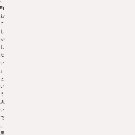
、
町
お
こ
し
が
し
た
い
」
と
い
う
思
い
で
、
黒