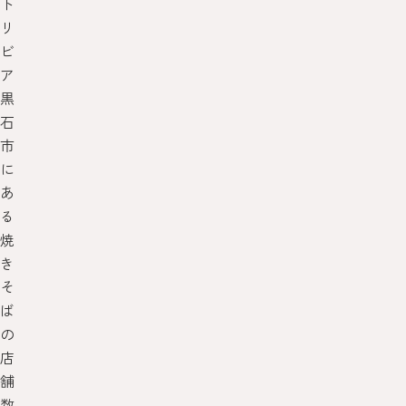
ト
リ
ビ
ア
黒
石
市
に
あ
る
焼
き
そ
ば
の
店
舗
数