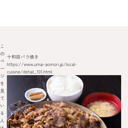
こ
の
育
十和田バラ焼き
い
ペ
https://www.umai-aomori.jp/local-
htt
ー
cuisine/detail_101.html
cui
ジ
を
見
て
い
る
人
は