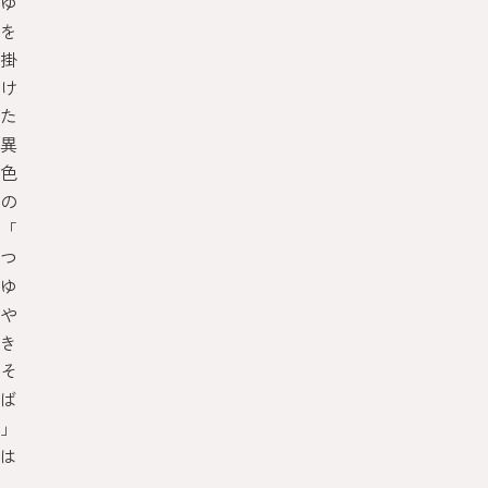
ゆ
を
掛
け
た
異
色
の
「
つ
ゆ
や
き
そ
ば
」
は
、