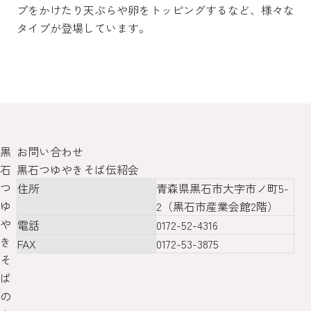
プをかけたり天ぷらや卵をトッピングするなど、様々な
タイプが登場しています。
黒
お問い合わせ
石
黒石つゆやきそば伝紹会
つ
住所
青森県黒石市大字市ノ町5-
ゆ
2（黒石市産業会館2階）
や
電話
0172-52-4316
き
FAX
0172-53-3875
そ
ば
の