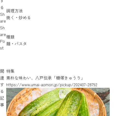
す
る
調理方法
Sh
焼く・炒める
are
Sh
are
種類
Po
麺・パスタ
st
関
特集
連
素朴な味わい、八戸伝承「糠塚きゅうり」
す
https://www.umai-aomori.jp/pickup/202407-28792
る
https://www.umai-aomori.jp/pickup/202104-22536
https://www.umai-aomori.jp/pickup/202311-27824
記
事