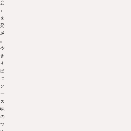
会
」
を
発
足
。
や
き
そ
ば
に
ソ
ー
ス
味
の
つ