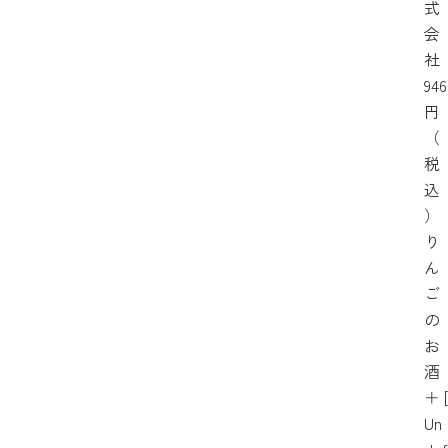
式
会
社
946
円
（
税
込
）
り
ん
ご
の
お
酒
＋
[
Un