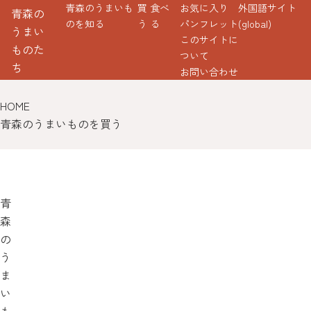
青森のうまいも
買
食べ
お気に入り
外国語サイト
青森の
のを知る
う
る
パンフレット
(global)
うまい
このサイトに
ものた
ついて
ち
お問い合わせ
HOME
青森のうまいものを買う
青
森
の
う
ま
い