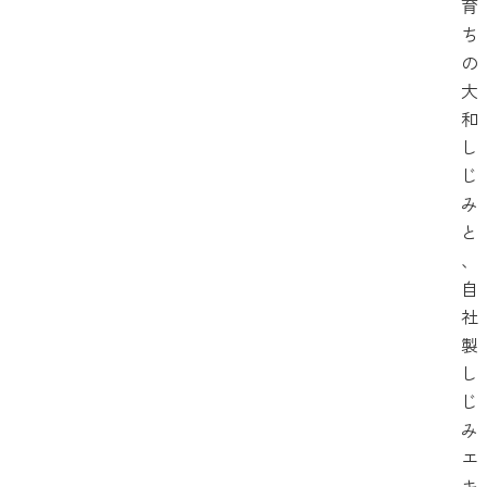
育
ち
の
大
和
し
じ
み
と
、
自
社
製
し
じ
み
エ
キ