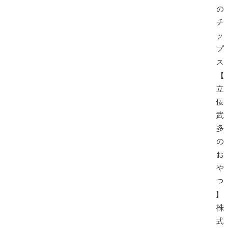
の
チ
ッ
プ
ス
【
立
佞
武
多
の
お
や
つ
】
株
式