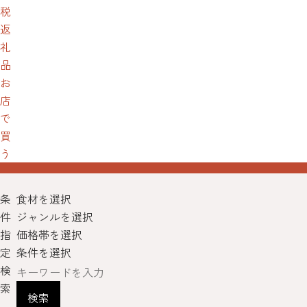
税
返
礼
品
お
店
で
買
う
条
食材を選択
件
ジャンルを選択
指
価格帯を選択
定
条件を選択
検
索
検索