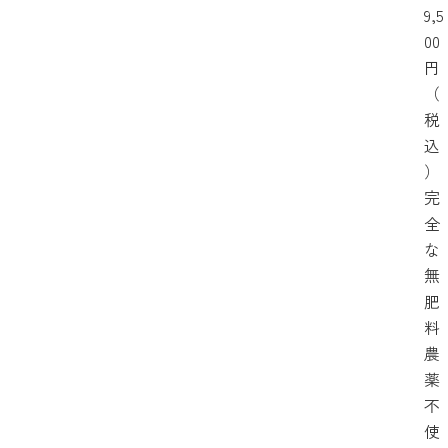
9,5
00
円
（
税
込
）
完
全
な
無
肥
料
農
薬
不
使