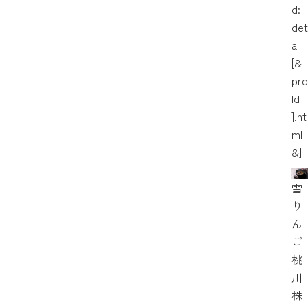
d:
det
ail_
[&
prd
Id
].ht
ml
&]
雪
り
ん
ご
桃
川
株