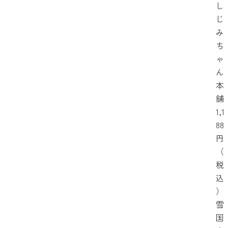
し
じ
み
ち
ゃ
ん
本
舗
1,1
88
円
（
税
込
）
雪
国