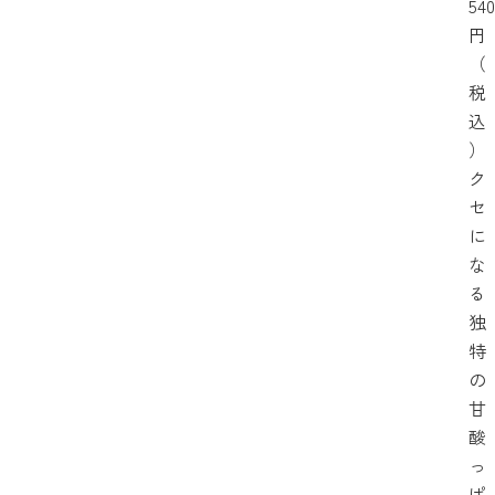
540
円
（
税
込
）
ク
セ
に
な
る
独
特
の
甘
酸
っ
ぱ