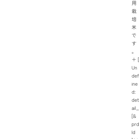
用
栽
培
米
で
す
。
＋
[
Un
def
ine
d:
det
ail_
[&
prd
Id