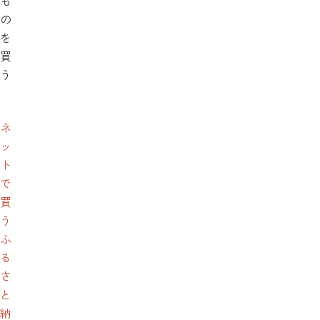
も
の
を
買
う
ネ
ッ
ト
で
買
う
ふ
る
さ
と
納