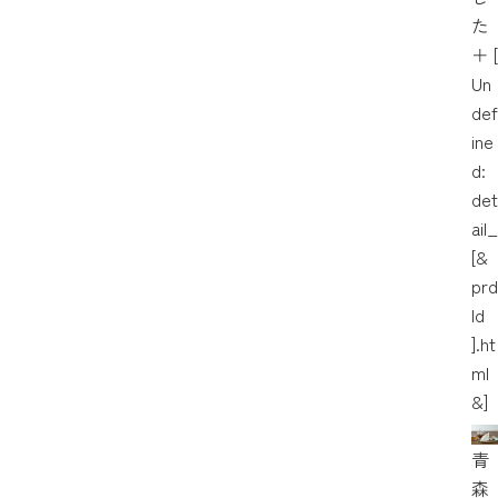
た
＋
[
Un
def
ine
d:
det
ail_
[&
prd
Id
].ht
ml
&]
青
森