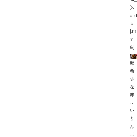
[&
prd
Id
].ht
ml
&]
超
希
少
な
赤
～
い
り
ん
ご