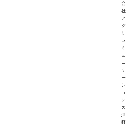
会
社
ア
グ
リ
コ
ミ
ュ
ニ
ケ
ー
シ
ョ
ン
ズ
津
軽