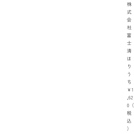
株
式
会
社
富
士
清
ほ
り
う
ち
￥1
,62
0（
税
込
）