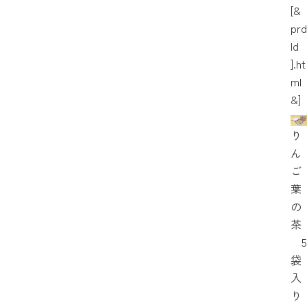
[&
prd
Id
].ht
ml
&]
り
ん
ご
葉
の
茶
5
袋
入
り