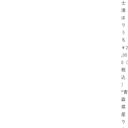
士
清
ほ
り
う
ち
￥2
,00
0（
税
込
）
”青
森
県
産
り