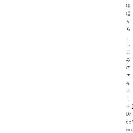
味
噌
か
ら
、
し
じ
み
の
エ
キ
ス
！
＋
[
Un
def
ine