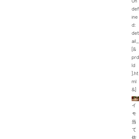
Un
def
ine
d:
det
ail_
[&
prd
Id
].ht
ml
&]
イ
モ
当
て
佐