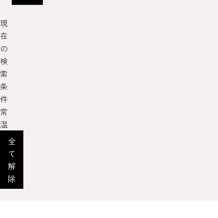
現
在
の
検
索
条
件
常
温
全
て
解
除