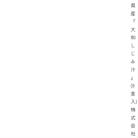
県
産
『
大
和
し
じ
み
汁
』
(8
食
入)
株
式
会
社