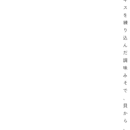
ス
を
練
り
込
ん
だ
調
味
み
そ
で
、
貝
か
ら
、