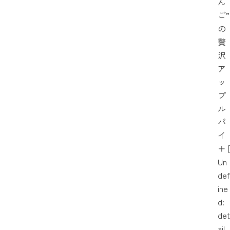
ん
ご”
の
贅
沢
ア
ッ
プ
ル
パ
イ
＋
[
Un
def
ine
d:
det
ail_