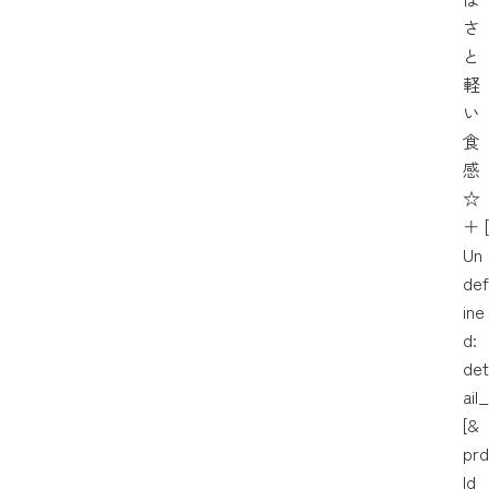
さ
と
軽
い
食
感
☆
＋
[
Un
def
ine
d:
det
ail_
[&
prd
Id