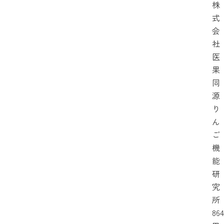
株
式
会
社
医
果
同
源
り
ん
ご
機
能
研
究
所
864