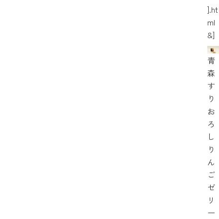
].ht
ml
&]
青
森
す
り
お
ろ
し
り
ん
ご
ゼ
リ
ー