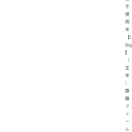
不
使
用
米
【1
0kg
】
（
玄
米
）
齋
藤
フ
ァ
ー
ム