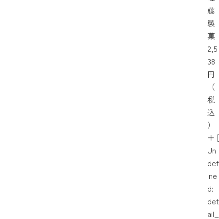
藤
製
菓
2,5
38
円
（
税
込
）
＋
[
Un
def
ine
d:
det
ail_