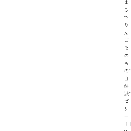
ま
る
で
り
ん
ご
そ
の
も
の”
自
然
派”
ゼ
リ
ー
＋
[