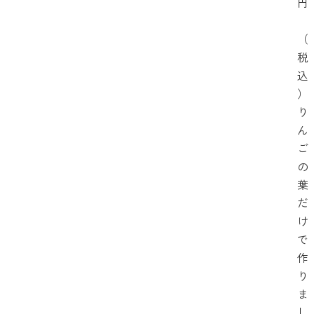
円
（
税
込
）
り
ん
ご
の
葉
だ
け
で
作
り
ま
し