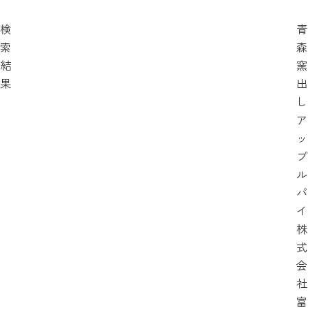
検
青
索
森
結
窯
果
出
し
ア
ッ
プ
ル
パ
イ
株
式
会
社
富