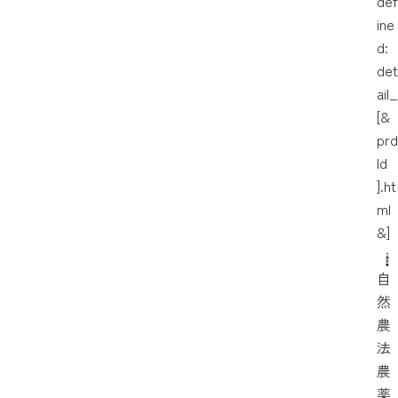
def
ine
d:
det
ail_
[&
prd
Id
].ht
ml
&]
自
然
農
法
農
薬