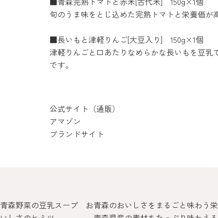
■青森完熟トマトと赤米[古代米] 150g×1個
旬のうま味をとじ込めた完熟トマトと栄養価が
■長いもと津軽りんご[大豆入り] 150g×1個
津軽りんごと口あたりなめらかな長いもを豆乳
です。
公式サイト（通販）
アマゾン
ブランドサイト
青森野菜の豆乳スープ お
青森のおいしさをまるごと味わう栄
いしさのヒミツ
青森県産の素材をたっぷり味わえる