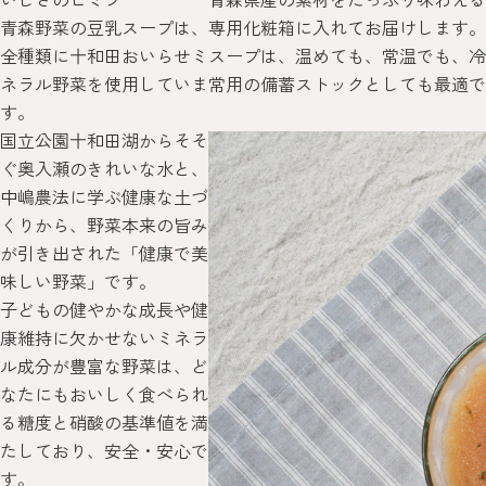
青森野菜の豆乳スープは、
専用化粧箱に入れてお届けします。
全種類に十和田おいらせミ
スープは、温めても、常温でも、冷
ネラル野菜を使用していま
常用の備蓄ストックとしても最適で
す。
国立公園十和田湖からそそ
ぐ奥入瀬のきれいな水と、
中嶋農法に学ぶ健康な土づ
くりから、野菜本来の旨み
が引き出された「健康で美
味しい野菜」です。
子どもの健やかな成長や健
康維持に欠かせないミネラ
ル成分が豊富な野菜は、ど
なたにもおいしく食べられ
る糖度と硝酸の基準値を満
たしており、安全・安心で
す。