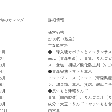
旬のカレンダー
詳細情報
通常価格
2,100円（税込）
主な原材料
1月
●一球入魂カボチャとアマランサス
2月
南瓜（青森県産）、豆乳、りんごピ
3月
ス、食塩、胡椒／酸化防止剤（V.
4月
●青森完熟トマトと赤米
5月
トマトジュース（トマト（青森県産
6月
ン、甜菜糖、赤米、食塩、酵母エキ
7月
●長いもと津軽りんご
8月
豆乳（国内製造）、りんご果汁（り
9月
成分・大豆・りんご・やまいもを含
10月
内容量