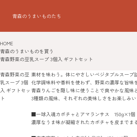
青森のうまいものたち
HOME
青森のうまいものを買う
青森野菜の豆乳スープ 3個入 ギフトセット
青森野菜の豆
素材を味わう。体にやさしいベジタブルスープ
乳スープ 3個
化学調味料や香料を使わず、野菜の濃厚な旨味
入 ギフトセッ
青森りんごを隠し味に使うことで爽やかな風味
ト
3種類の風味、それぞれの美味しさをお楽しみ
■一球入魂カボチャとアマランサス 150g×1個
濃厚なうま味が凝縮されたカボチャを皮までま