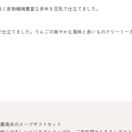
高く食物繊維豊富な赤米を豆乳で仕立てました。
で仕立てました。りんごの爽やかな風味と長いものクリーミー
養満点のスープギフトセット
体にやさしいベジタブルスープは、ご自宅用はもちろんギフト