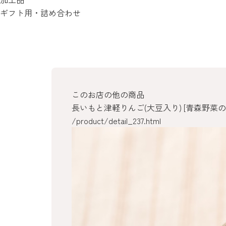
ギフト用・詰め合わせ
このお店の他の商品
長いもと津軽りんご(大豆入り) [青森野菜の
/product/detail_237.html
/product/detail_236.html
/product/detail_235.html