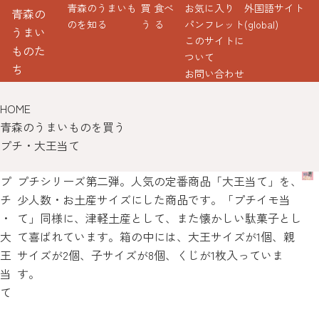
青森のうまいも
買
食べ
お気に入り
外国語サイト
青森の
のを知る
う
る
パンフレット
(global)
うまい
このサイトに
ものた
ついて
ち
お問い合わせ
HOME
青森のうまいものを買う
プチ・大王当て
プ
プチシリーズ第二弾。人気の定番商品「大王当て」を、
チ
少人数・お土産サイズにした商品です。「プチイモ当
・
て」同様に、津軽土産として、また懐かしい駄菓子とし
大
て喜ばれています。箱の中には、大王サイズが1個、親
王
サイズが2個、子サイズが8個、くじが1枚入っていま
当
す。
て