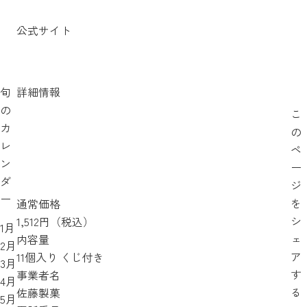
公式サイト
旬
詳細情報
の
こ
カ
の
レ
ペ
ン
ー
ダ
ジ
ー
を
通常価格
シ
1,512円（税込）
1月
ェ
内容量
2月
ア
11個入り くじ付き
3月
す
事業者名
4月
る
佐藤製菓
5月