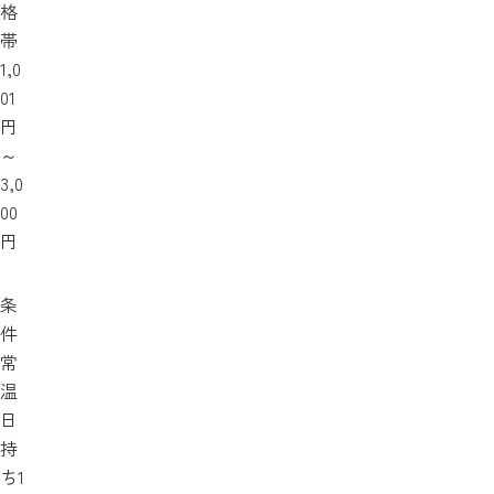
格
帯
1,0
01
円
～
3,0
00
円
条
件
常
温
日
持
ち1