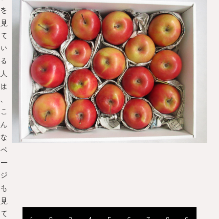
を
見
て
い
る
人
は
、
こ
ん
な
ペ
ー
ジ
も
見
て