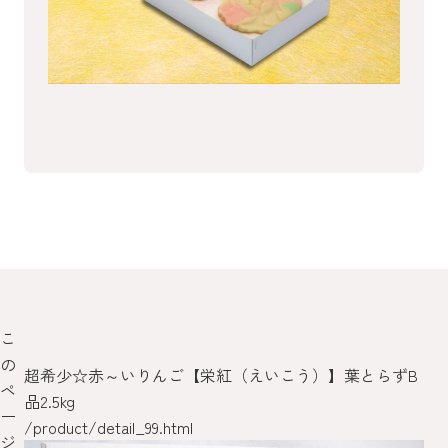
こ
の
イ
超希少☆赤～いりんご【栄紅（えいこう）】葉とらずB
跳
ペ
品2.5kg
/pr
ー
/product/detail_99.html
ジ