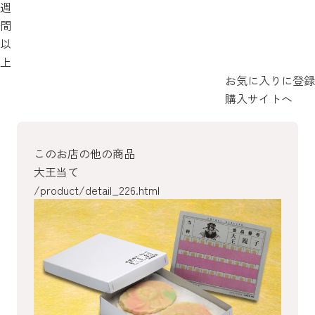
週
間
以
上
お気に入りに登録
購入サイトへ
このお店の他の商品
大王当て
/product/detail_226.html
/product/detail_225.html
/product/detail_224.html
/product/detail_211.html