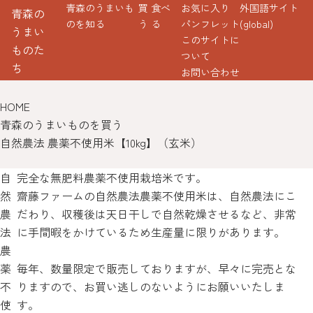
青森のうまいも
買
食べ
お気に入り
外国語サイト
青森の
のを知る
う
る
パンフレット
(global)
うまい
このサイトに
ものた
ついて
ち
お問い合わせ
HOME
青森のうまいものを買う
自然農法 農薬不使用米【10kg】（玄米）
自
完全な無肥料農薬不使用栽培米です。
然
齋藤ファームの自然農法農薬不使用米は、自然農法にこ
農
だわり、収穫後は天日干しで自然乾燥させるなど、非常
法
に手間暇をかけているため生産量に限りがあります。
農
薬
毎年、数量限定で販売しておりますが、早々に完売とな
不
りますので、お買い逃しのないようにお願いいたしま
使
す。