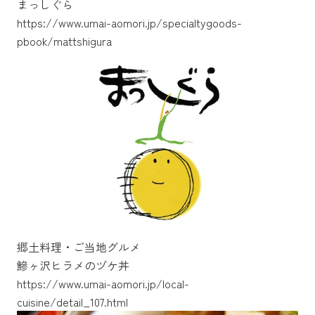
まっしぐら
https://www.umai-aomori.jp/specialtygoods-
https://www.umai-aomori.jp/specialtygoods-
https://www.umai-aomori.jp/specialtygoods-
pbook/mattshigura
pbook/seitennohekireki
pbook/detail_193.html
郷土料理・ご当地グルメ
鰺ヶ沢ヒラメのヅケ丼
https://www.umai-aomori.jp/local-
https://www.umai-aomori.jp/local-
https://www.umai-aomori.jp/local-
cuisine/detail_107.html
cuisine/detail_171.html
cuisine/detail_113.html