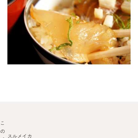
こ
の
」
スルメイカ
ね