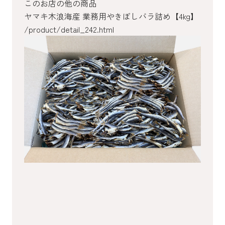
このお店の他の商品
ヤマキ木浪海産 業務用やきぼしバラ詰め【4kg】
/product/detail_242.html
/product/detail_157.html
/product/detail_156.html
/product/detail_154.html
/product/detail_153.html
/product/detail_152.html
/product/detail_149.html
/product/detail_148.html