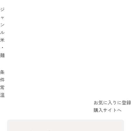
ジ
ャ
ン
ル
米
・
麺
条
件
常
温
お気に入りに登録
購入サイトへ