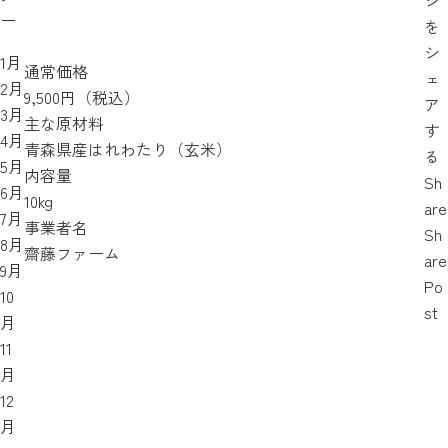
ジ
ー
を
シ
1月
通常価格
ェ
2月
9,500円（税込）
ア
3月
主な原材料
す
4月
青森県産はれわたり（玄米）
る
5月
内容量
Sh
6月
10kg
are
7月
事業者名
Sh
8月
齋藤ファーム
are
9月
Po
10
st
月
11
月
12
月