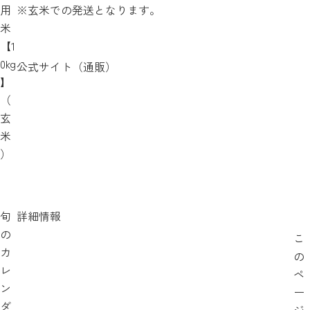
用
※玄米での発送となります。
米
【1
0kg
公式サイト（通販）
】
（
玄
米
）
旬
詳細情報
の
こ
カ
の
レ
ペ
ン
ー
ダ