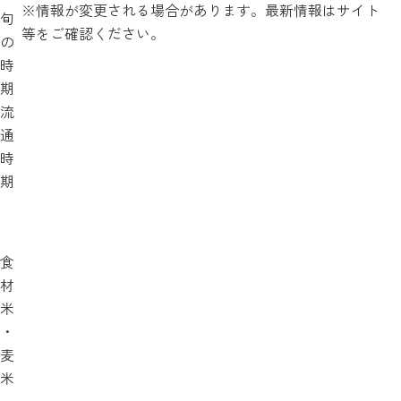
※情報が変更される場合があります。最新情報はサイト
旬
等をご確認ください。
の
時
期
流
通
時
期
食
材
米
・
麦
米