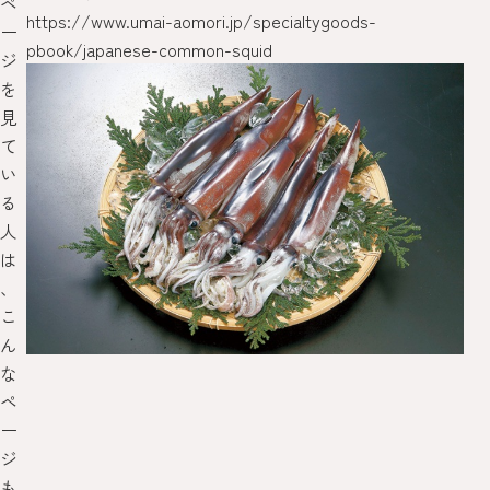
ペ
える
https://www.umai-aomori.jp/specialtygoods-
/pr
ー
pbook/japanese-common-squid
ジ
を
見
て
い
る
人
は
、
こ
ん
な
ペ
ー
ジ
も