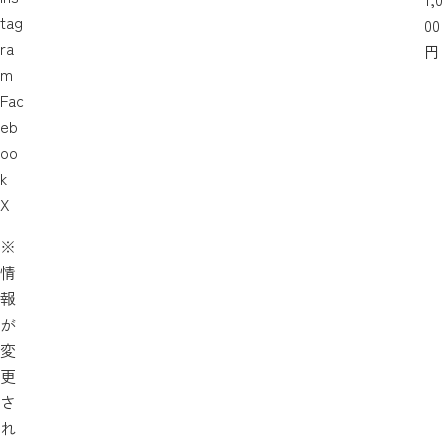
tag
00
ra
円
m
Fac
eb
oo
k
X
※
情
報
が
変
更
さ
れ