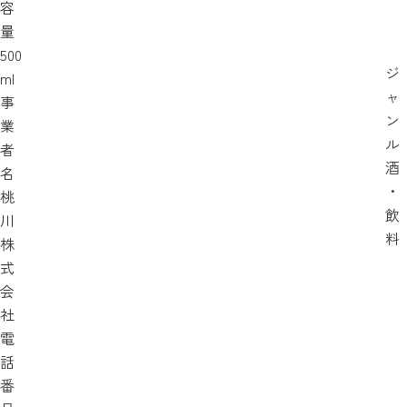
容
量
500
ジ
ml
ャ
事
ン
業
ル
者
酒
名
・
桃
飲
川
料
株
式
会
社
電
話
番