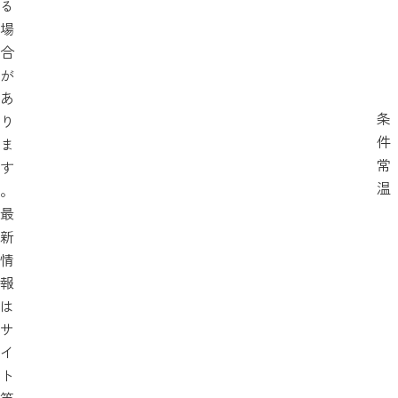
る
場
合
が
あ
条
り
件
ま
常
す
温
。
最
新
情
報
は
サ
イ
ト