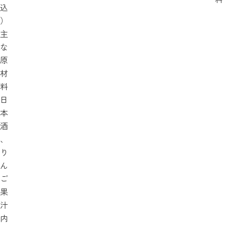
込
）
主
な
原
材
料
日
本
酒
、
り
ん
ご
果
汁
内