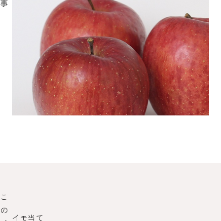
事
こ
の
イモ当て
嶽