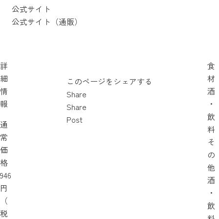
公式サイト
公式サイト（通販）
詳
食
細
材
このページをシェアする
情
酒
Share
報
・
Share
飲
Post
通
料
常
そ
価
の
格
他
946
酒
円
・
（
飲
税
料