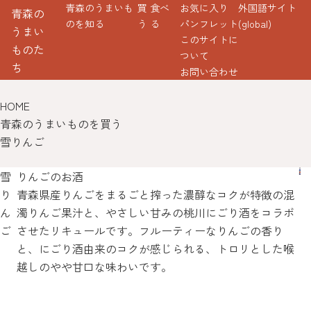
青森のうまいも
買
食べ
お気に入り
外国語サイト
青森の
のを知る
う
る
パンフレット
(global)
うまい
このサイトに
ものた
ついて
ち
お問い合わせ
HOME
青森のうまいものを買う
雪りんご
雪
りんごのお酒
り
青森県産りんごをまるごと搾った濃醇なコクが特徴の混
ん
濁りんご果汁と、やさしい甘みの桃川にごり酒をコラボ
ご
させたリキュールです。フルーティーなりんごの香り
と、にごり酒由来のコクが感じられる、トロリとした喉
越しのやや甘口な味わいです。