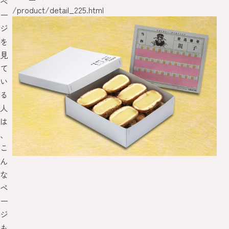
ペ
/product/detail_225.html
/pr
ー
ジ
を
見
て
い
る
人
は
、
こ
ん
な
ペ
ー
ジ
も