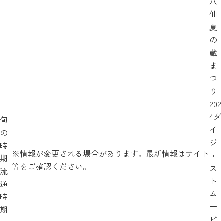
八
仙
夏
の
蔵
ま
つ
り
202
4ダ
旬
イ
の
ジ
時
※情報が変更される場合があります。最新情報はサイト
ェ
期
等をご確認ください。
ス
流
ト
通
ム
時
ー
期
ビ