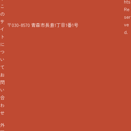
hts
こ
Re
の
ser
サ
ve
〒030-8570 青森市長島1丁目1番1号
イ
d.
ト
に
つ
い
て
お
問
い
合
わ
せ
外