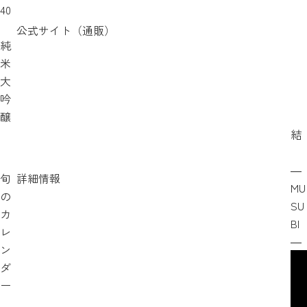
40
公式サイト（通販）
純
米
大
吟
醸
結
―
旬
詳細情報
MU
の
SU
カ
BI
レ
―
ン
ダ
ー