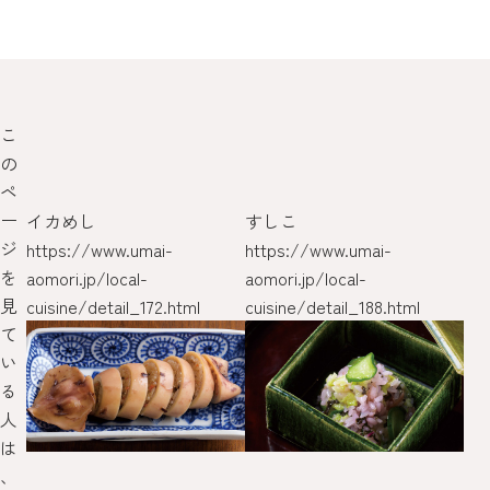
こ
の
ペ
ー
イカめし
すしこ
青
ジ
酵
https://www.umai-
https://www.umai-
/pr
を
セレ
aomori.jp/local-
aomori.jp/local-
見
優
cuisine/detail_172.html
cuisine/detail_188.html
て
い
る
人
は
、