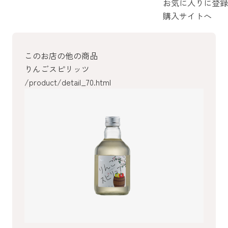
お気に入りに登録
購入サイトへ
このお店の他の商品
りんごスピリッツ
/product/detail_70.html
/product/detail_67.html
/product/detail_65.html