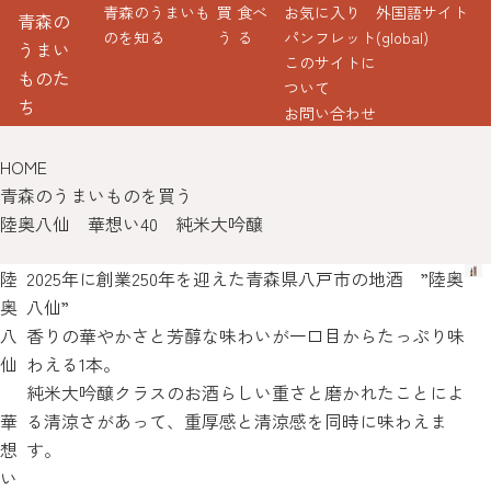
青森のうまいも
買
食べ
お気に入り
外国語サイト
青森の
のを知る
う
る
パンフレット
(global)
うまい
このサイトに
ものた
ついて
ち
お問い合わせ
HOME
青森のうまいものを買う
陸奥八仙 華想い40 純米大吟醸
陸
2025年に創業250年を迎えた青森県八戸市の地酒 ”陸奥
奥
八仙”
八
香りの華やかさと芳醇な味わいが一口目からたっぷり味
仙
わえる1本。
純米大吟醸クラスのお酒らしい重さと磨かれたことによ
華
る清涼さがあって、重厚感と清涼感を同時に味わえま
想
す。
い