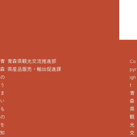
青
青森県観光交流推進部
Co
森
県産品販売・輸出促進課
pyr
の
igh
う
t
ま
青
い
森
も
県
の
観
を
光
知
交