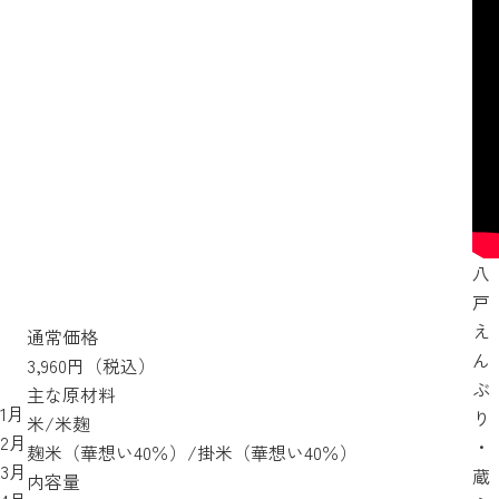
八
戸
え
通常価格
ん
3,960円（税込）
ぶ
主な原材料
1月
り
米/米麹
2月
・
麹米（華想い40％）/掛米（華想い40％）
3月
蔵
内容量