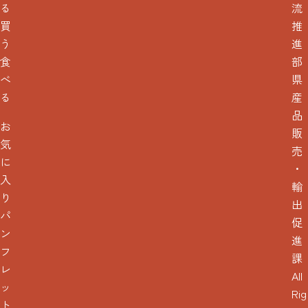
る
流
買
推
う
進
食
部
べ
県
る
産
品
お
販
気
売
に
・
入
輸
り
出
パ
促
ン
進
フ
課
レ
All
ッ
Rig
ト