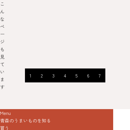
こ
ん
な
ペ
ー
ジ
も
見
て
い
1
2
3
4
5
6
7
ま
す
Menu
青森のうまいものを知る
買う