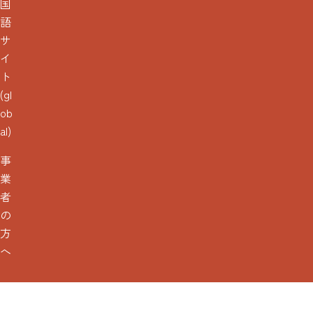
国
語
サ
イ
ト
(gl
ob
al)
事
業
者
の
方
へ