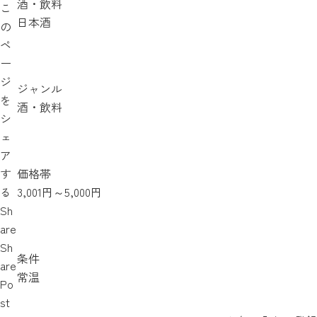
酒・飲料
こ
日本酒
の
ペ
ー
ジ
ジャンル
を
酒・飲料
シ
ェ
ア
す
価格帯
る
3,001円～5,000円
Sh
are
Sh
条件
are
常温
Po
st