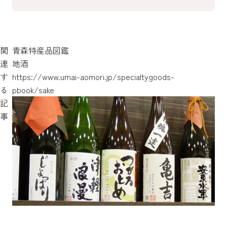
関
青森特産品図鑑
連
地酒
す
https://www.umai-aomori.jp/specialtygoods-
る
pbook/sake
記
事