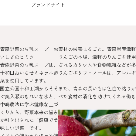
ブランドサイト
青森野菜の豆乳スープ お
素材の栄養まるごと。青森県産津軽
いしさのヒミツ
りんごの本場、津軽のりんごを使用
青森野菜の豆乳スープは、
されるカリウムや食物繊維などが多
十和田おいらせミネラル野
りんごポリフェノールは、アレルギ
菜を使用しています。
国立公園十和田湖からそそ
また、青森の長いもは色白で粘りが
ぐ奥入瀬のきれいな水と、
べた食材の消化を助けてくれる働き
中嶋農法に学ぶ健康な土づ
くりから、野菜本来の旨み
が引き出された「健康で美
味しい野菜」です。
子どもの健やかな成長や健