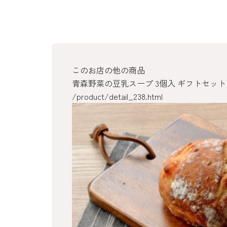
このお店の他の商品
青森野菜の豆乳スープ 3個入 ギフトセット
/product/detail_238.html
/product/detail_236.html
/product/detail_235.html