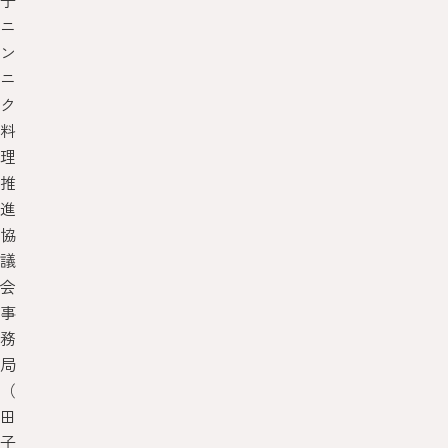
子
ニ
ン
ニ
ク
料
理
推
進
協
議
会
事
務
局
（
田
子