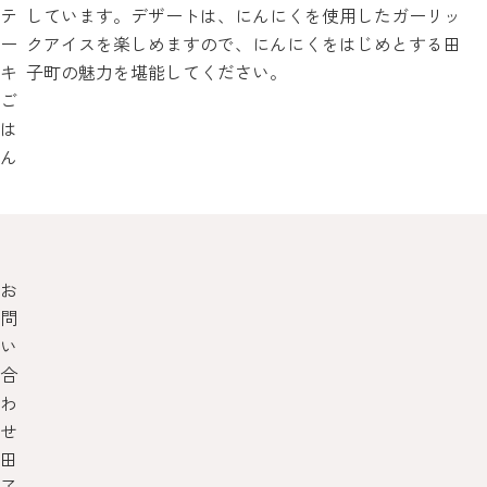
テ
しています。デザートは、にんにくを使用したガーリッ
ー
クアイスを楽しめますので、にんにくをはじめとする田
キ
子町の魅力を堪能してください。
ご
は
ん
お
問
い
合
わ
せ
田