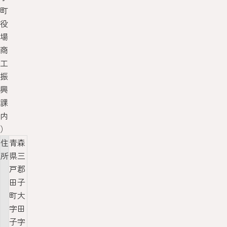
町
役
場
商
工
振
興
課
内
）
住
青森
所
県三
戸郡
田子
町大
字田
子字