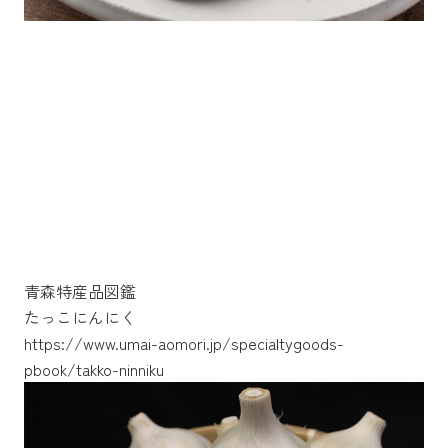
青森特産品図鑑
たっこにんにく
https://www.umai-aomori.jp/specialtygoods-
https://www.umai-aomori.jp/specialtygoods-
https://www.umai-aomori.jp/specialtygoods-
pbook/takko-ninniku
pbook/garlic
pbook/mattshigura