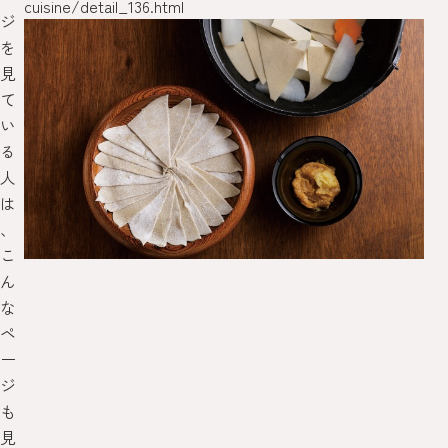
cuisine/detail_136.html
ジ
を
見
て
い
る
人
は
、
こ
ん
な
ペ
ー
ジ
も
見