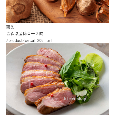
商品
青森県産鴨ロース肉
/product/detail_206.html
/product/detail_243.html
/product/detail_100.html