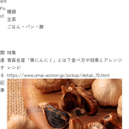
are
Po
種類
st
主菜
ごはん・パン・餅
関
特集
連
青森名産「黒にんにく」とは？食べ方や効果とアレンジ
す
レシピ
https://www.umai-aomori.jp/harewatari
https://www.umai-aomori.jp/pickup/202412-29327
る
https://www.umai-aomori.jp/pickup/detail_79.html
記
事