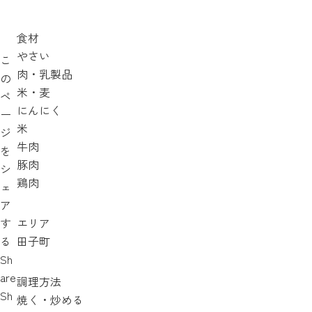
食材
やさい
こ
肉・乳製品
の
米・麦
ペ
にんにく
ー
米
ジ
牛肉
を
豚肉
シ
鶏肉
ェ
ア
す
エリア
る
田子町
Sh
are
調理方法
Sh
焼く・炒める