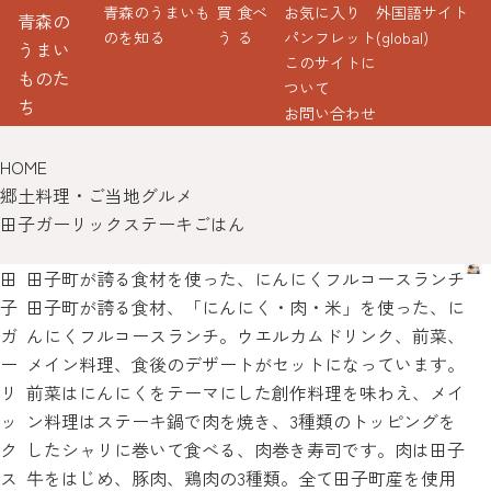
青森のうまいも
買
食べ
お気に入り
外国語サイト
青森の
のを知る
う
る
パンフレット
(global)
うまい
このサイトに
ものた
ついて
ち
お問い合わせ
HOME
郷土料理・ご当地グルメ
田子ガーリックステーキごはん
田
田子町が誇る食材を使った、にんにくフルコースランチ
子
田子町が誇る食材、「にんにく・肉・米」を使った、に
ガ
んにくフルコースランチ。ウエルカムドリンク、前菜、
ー
メイン料理、食後のデザートがセットになっています。
リ
前菜はにんにくをテーマにした創作料理を味わえ、メイ
ッ
ン料理はステーキ鍋で肉を焼き、3種類のトッピングを
ク
したシャリに巻いて食べる、肉巻き寿司です。肉は田子
ス
牛をはじめ、豚肉、鶏肉の3種類。全て田子町産を使用