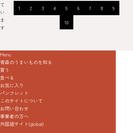
て
1
2
3
4
5
6
7
8
9
い
ま
10
す
Menu
青森のうまいものを知る
買う
食べる
お気に入り
パンフレット
このサイトについて
お問い合わせ
事業者の方へ
外国語サイト(global)