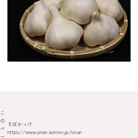
こ
の
そばかっけ
青
ペ
https://www.umai-aomori.jp/local-
htt
ー