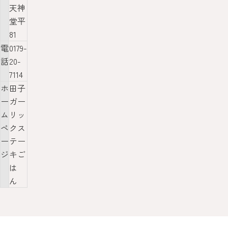
天神
堂平
81
電
0179-
話
20-
7114
ホ
田子
ー
ガー
ム
リッ
ペ
クス
ー
テー
ジ
キご
は
ん