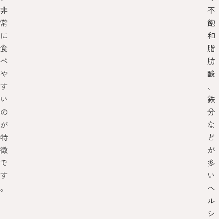
非
不
常
飽
に
和
食
脂
べ
肪
や
酸
す
、
い
鉄
の
分
が
な
特
ど
徴
が
で
多
す
い
。
ヘ
ル
シ