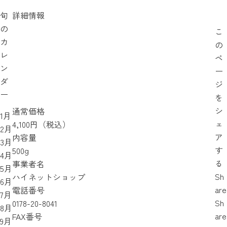
旬
詳細情報
の
こ
カ
の
レ
ペ
ン
ー
ダ
ジ
ー
を
シ
通常価格
1月
ェ
4,100円（税込）
2月
ア
内容量
3月
す
500g
4月
る
事業者名
5月
Sh
ハイネットショップ
6月
are
電話番号
7月
Sh
0178-20-8041
8月
are
FAX番号
9月