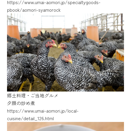
https://www.umai-aomori.jp/specialtygoods-
https://www.umai-aomori.jp/specialtygoods-
pbook/aomori-syamorock
pbook/chicken
郷土料理・ご当地グルメ
夕顔の炒め煮
https://www.umai-aomori.jp/local-
https://www.umai-aomori.jp/local-
https://www.umai-aomori.jp/local-
cuisine/detail_126.html
cuisine/detail_135.html
cuisine/detail_196.html