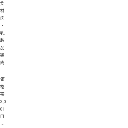
食
材
肉
・
乳
製
品
鶏
肉
価
格
帯
3,0
01
円
～