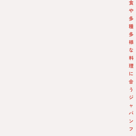
食
や
多
種
多
様
な
料
理
に
合
う
ジ
ャ
パ
ン
フ