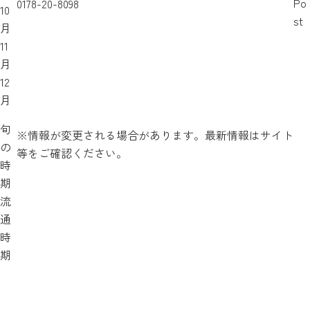
Po
0178-20-8098
10
st
月
11
月
12
月
旬
※情報が変更される場合があります。最新情報はサイト
の
等をご確認ください。
時
期
流
通
時
期