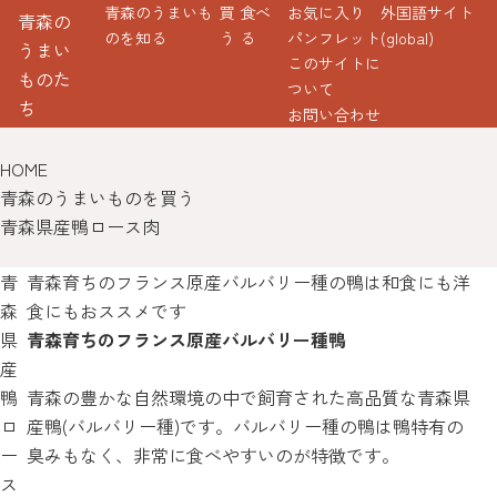
青森のうまいも
買
食べ
お気に入り
外国語サイト
青森の
のを知る
う
る
パンフレット
(global)
うまい
このサイトに
ものた
ついて
ち
お問い合わせ
HOME
青森のうまいものを買う
青森県産鴨ロース肉
青
青森育ちのフランス原産バルバリー種の鴨は和食にも洋
森
食にもおススメです
県
青森育ちのフランス原産バルバリー種鴨
産
鴨
青森の豊かな自然環境の中で飼育された高品質な青森県
ロ
産鴨(バルバリー種)です。バルバリー種の鴨は鴨特有の
ー
臭みもなく、非常に食べやすいのが特徴です。
ス