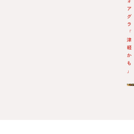
ォ
ア
グ
ラ
「
津
軽
か
も
」