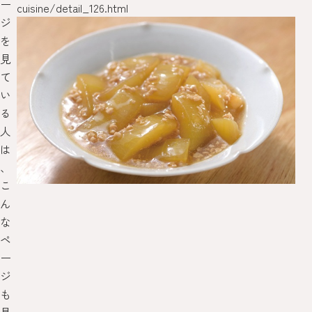
ー
cuisine/detail_126.html
ジ
を
見
て
い
る
人
は
、
こ
ん
な
ペ
ー
ジ
も