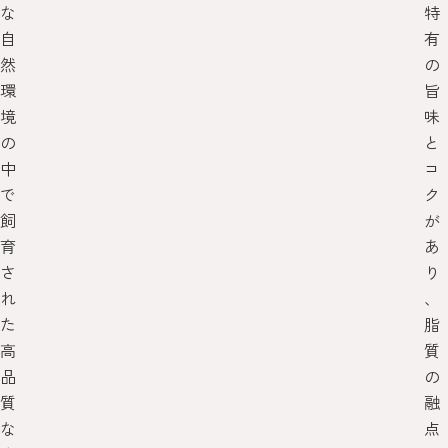
な
特
自
有
然
の
環
旨
境
味
の
と
中
コ
で
ク
飼
が
育
あ
さ
り
れ
、
た
脂
高
質
品
の
質
融
な
点