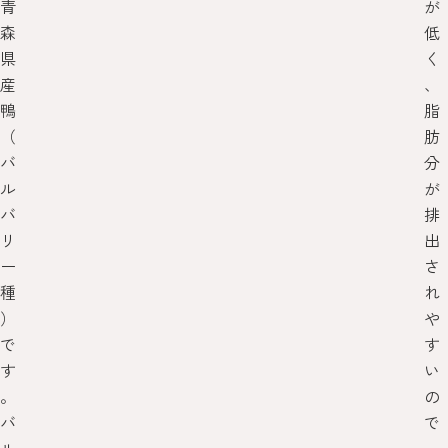
青
が
森
低
県
く
産
、
鴨
脂
（
肪
バ
分
ル
が
バ
排
リ
出
ー
さ
種
れ
）
や
で
す
す
い
。
の
バ
で