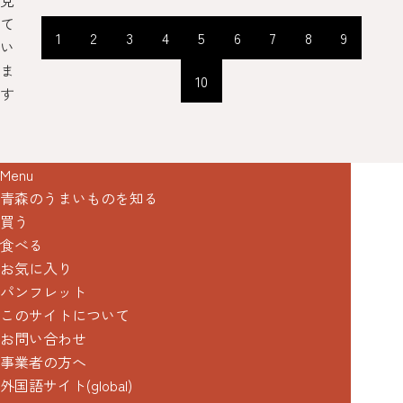
見
て
1
2
3
4
5
6
7
8
9
い
ま
10
す
Menu
青森のうまいものを知る
買う
食べる
お気に入り
パンフレット
このサイトについて
お問い合わせ
事業者の方へ
外国語サイト(global)