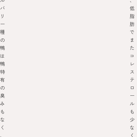
ル
、
バ
低
リ
脂
ー
肪
種
で
の
ま
鴨
た
は
コ
鴨
レ
特
ス
有
テ
の
ロ
臭
ー
み
ル
も
も
な
少
く
な
、
く