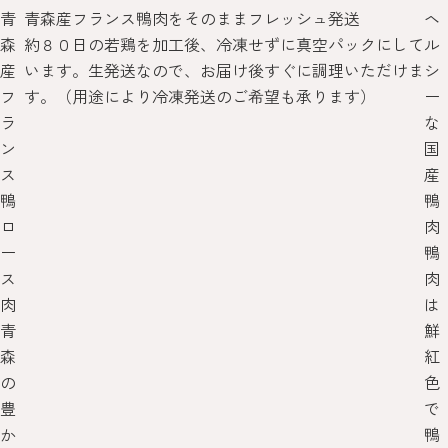
青
青森産フランス鴨肉をそのままフレッシュ発送
ヘ
森
約８０日の若鶏を加工後、冷凍せずに真空パックにして
ル
産
います。生発送なので、お届け後すぐに調理いただけま
シ
フ
す。（用途により冷凍発送のご希望も承ります）
ー
ラ
な
ン
国
ス
産
鴨
鴨
ロ
肉
ー
鴨
ス
肉
肉
は
青
鮮
森
紅
の
色
豊
で
か
鴨