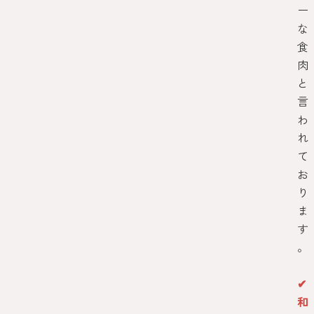
ー
な
食
肉
と
言
わ
れ
て
お
り
ま
す
。
✔
和