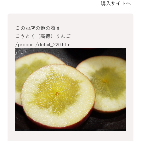
購入サイトへ
このお店の他の商品
こうとく（高徳）りんご
/product/detail_220.html
/product/detail_218.html
/product/detail_216.html
/product/detail_215.html
/product/detail_197.html
/product/detail_190.html
/product/detail_31.html