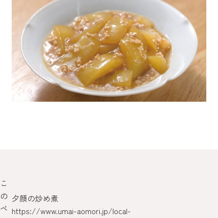
こ
の
夕顔の炒め煮
嶽
ペ
https://www.umai-aomori.jp/local-
/pr