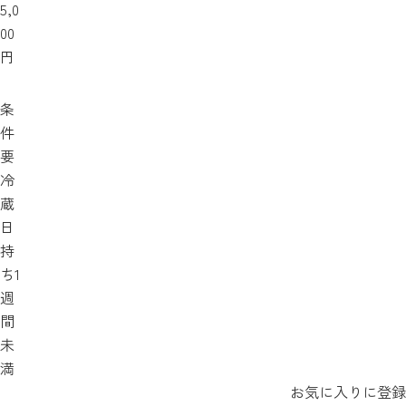
5,0
00
円
条
件
要
冷
蔵
日
持
ち1
週
間
未
満
お気に入りに登録