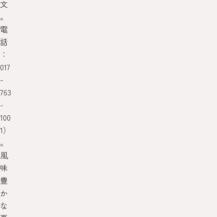
文
。
電
話
：
017
-
763
-
100
1）
。
風
味
豊
か
な