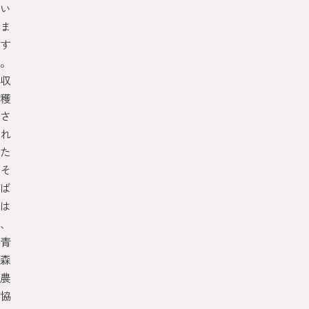
い
ま
す
。
収
穫
さ
れ
た
そ
ば
は
、
青
森
農
協