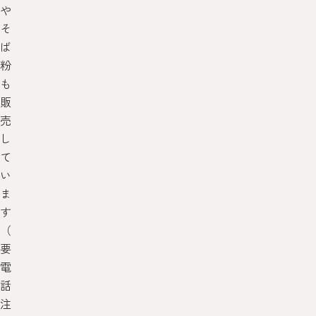
や
そ
ば
粉
も
販
売
し
て
い
ま
す
（
要
電
話
注