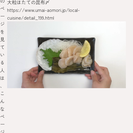
の
大粒ほたての昆布〆
平
ペ
https://www.umai-aomori.jp/local-
htt
ー
cuisine/detail_199.html
cui
ジ
を
見
て
い
る
人
は
、
こ
ん
な
ペ
ー
ジ