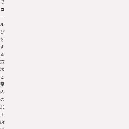
で
ロ
ー
ル
び
き
す
る
方
法
と
県
内
の
加
工
所