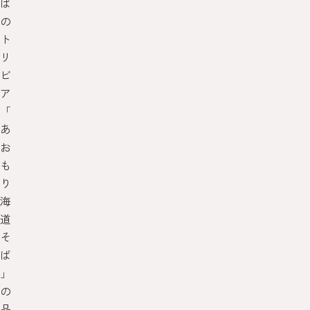
ば
の
ト
リ
ビ
ア
「
あ
お
も
り
海
道
そ
ば
」
の
品