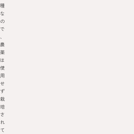
種
な
の
で
、
農
薬
は
使
用
せ
ず
栽
培
さ
れ
て