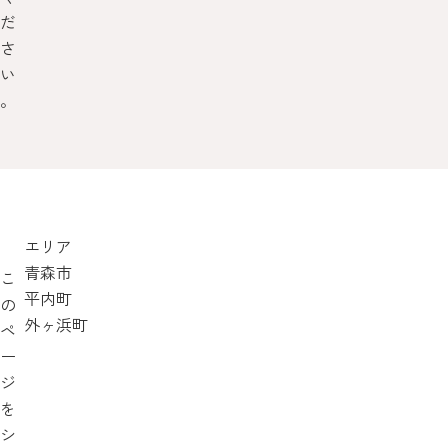
だ
さ
い
。
エリア
青森市
こ
平内町
の
外ヶ浜町
ペ
ー
ジ
を
シ