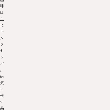
種
は
主
に
キ
タ
ワ
セ
ソ
バ
。
病
気
に
強
い
品