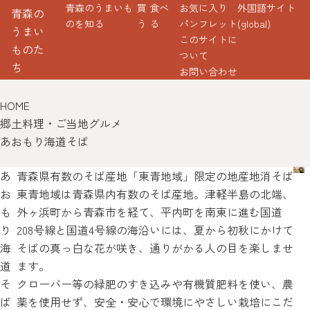
青森のうまいも
買
食べ
お気に入り
外国語サイト
青森の
のを知る
う
る
パンフレット
(global)
うまい
このサイトに
ものた
ついて
ち
お問い合わせ
HOME
郷土料理・ご当地グルメ
あおもり海道そば
あ
青森県有数のそば産地「東青地域」限定の地産地消そば
お
東青地域は青森県内有数のそば産地。津軽半島の北端、
も
外ヶ浜町から青森市を経て、平内町を南東に進む国道
り
208号線と国道4号線の海沿いには、夏から初秋にかけて
海
そばの真っ白な花が咲き、通りがかる人の目を楽しませ
道
ます。
そ
クローバー等の緑肥のすき込みや有機質肥料を使い、農
ば
薬を使用せず、安全・安心で環境にやさしい栽培にこだ