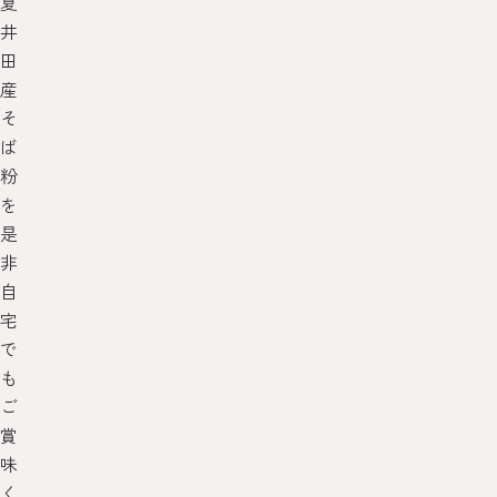
夏
井
田
産
そ
ば
粉
を
是
非
自
宅
で
も
ご
賞
味
く