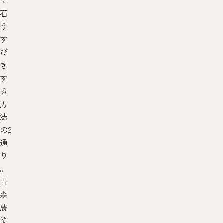
で
石
う
す
び
き
す
る
方
法
の2
通
り
。
青
森
農
業