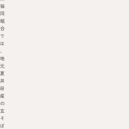
協
同
組
合
で
は
、
地
元
夏
井
田
産
の
玄
そ
ば