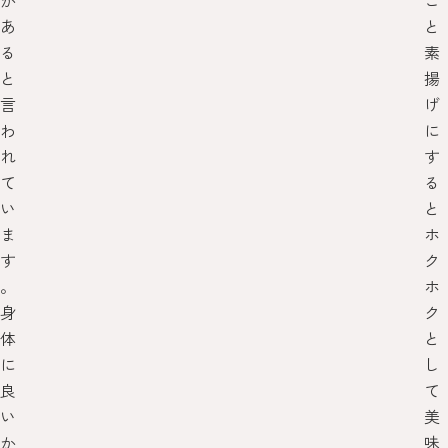
が
ご
あ
と
る
素
と
揚
言
げ
わ
に
れ
す
て
る
い
と
ま
ホ
す
ク
。
ホ
身
ク
体
と
に
し
良
て
い
美
か
味