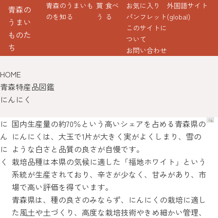
青森のうまいも
買
食べ
お気に入り
外国語サイト
青森の
のを知る
う
る
パンフレット
(global)
うまい
このサイトに
ものた
ついて
ち
お問い合わせ
HOME
青森特産品図鑑
にんにく
に
国内生産量の約70％という高いシェアを占める青森県の
ん
にんにくは、大玉で1片が大きく実がよくしまり、雪の
に
ような白さと品質の良さが自慢です。
く
栽培品種は本県の気候に適した「福地ホワイト」という
系統が生産されており、辛さが少なく、甘みがあり、市
場で高い評価を得ています。
青森県は、種の良さのみならず、にんにくの栽培に適し
た風土や土づくり、高度な栽培技術やきめ細かい管理、