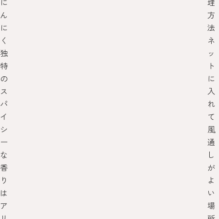
に
理
ん
方
に
法
く
ネ
独
ッ
特
ト
の
に
ス
入
パ
れ
イ
て
シ
風
ー
通
な
し
香
が
り
よ
は
い
ア
場
リ
所