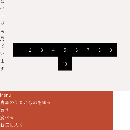
な
ペ
ー
ジ
も
見
て
1
2
3
4
5
6
7
8
9
い
ま
10
す
Menu
青森のうまいものを知る
買う
食べる
お気に入り