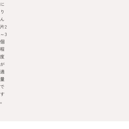
に
り
ん
片2
～3
個
程
度
が
適
量
で
す
。