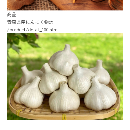
商品
青森県産にんにく物語
/product/detail_100.html
/product/detail_66.html
/product/detail_64.html