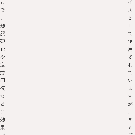
と
イ
で
ス
、
と
動
し
脈
て
硬
使
化
用
や
さ
疲
れ
労
て
回
い
復
ま
な
す
ど
が
に
、
効
ま
果
る