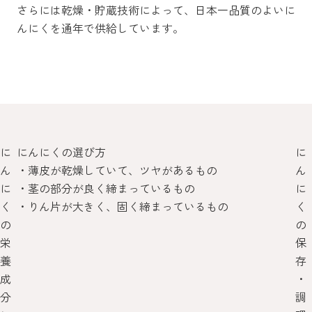
さらには乾燥・貯蔵技術によって、日本一品質のよいに
んにくを通年で供給しています。
に
にんにくの選び方
に
ん
・薄皮が乾燥していて、ツヤがあるもの
ん
に
・茎の部分が良く締まっているもの
に
く
・りん片が大きく、固く締まっているもの
く
の
の
栄
保
養
存
成
・
分
調