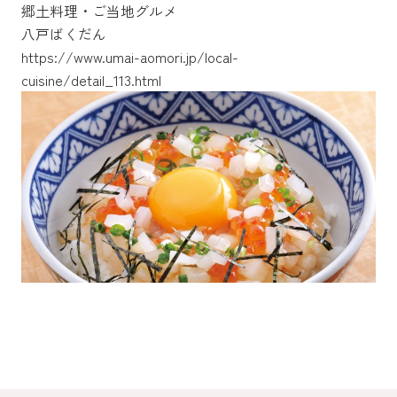
郷土料理・ご当地グルメ
八戸ばくだん
https://www.umai-aomori.jp/local-
https://www.umai-aomori.jp/local-
https://www.umai-aomori.jp/local-
cuisine/detail_113.html
cuisine/detail_136.html
cuisine/detail_124.html