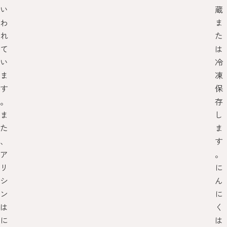
い
蔵
わ
ま
れ
た
て
は
い
冷
ま
凍
す
保
。
存
ま
し
た
ま
、
す
ア
。
リ
に
シ
ん
ン
に
は
く
に
は