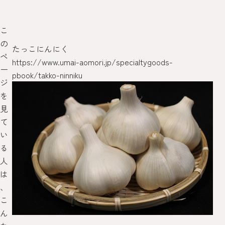
こ
の
たっこにんにく
お
ペ
https://www.umai-aomori.jp/specialtygoods-
htt
ー
pbook/takko-ninniku
ジ
を
見
て
い
る
人
は
、
こ
ん