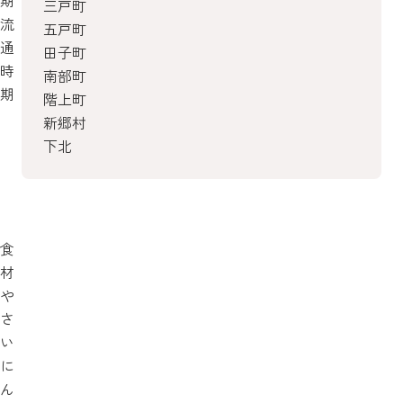
期
三戸町
流
五戸町
通
田子町
時
南部町
期
階上町
新郷村
下北
食
材
や
さ
い
に
ん