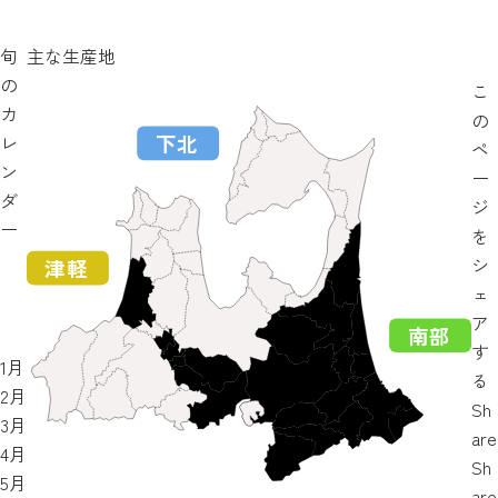
旬
主な生産地
の
こ
カ
の
レ
ペ
ン
ー
ダ
ジ
ー
を
シ
ェ
ア
す
1月
る
2月
Sh
3月
are
4月
Sh
5月
are