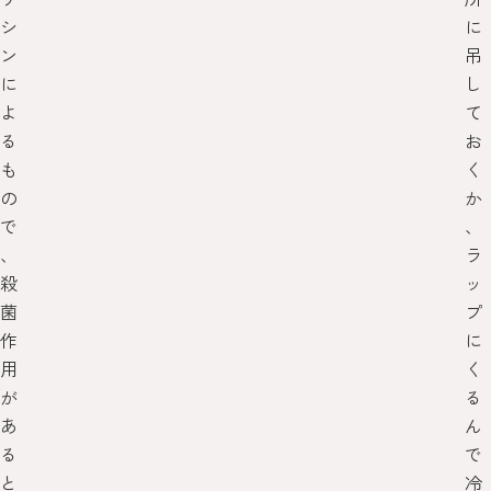
シ
に
ン
吊
に
し
よ
て
る
お
も
く
の
か
で
、
、
ラ
殺
ッ
菌
プ
作
に
用
く
が
る
あ
ん
る
で
と
冷