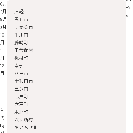
6月
Po
7月
津軽
st
8月
黒石市
9月
つがる市
10
平川市
月
藤崎町
11
田舎館村
月
板柳町
12
南部
月
八戸市
十和田市
三沢市
七戸町
六戸町
旬
東北町
の
六ヶ所村
時
おいらせ町