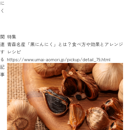
に
く
関
特集
連
青森名産「黒にんにく」とは？食べ方や効果とアレンジ
す
レシピ
る
https://www.umai-aomori.jp/pickup/detail_79.html
記
事