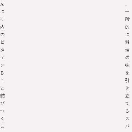
ん
、
に
一
く
般
内
的
の
に
ビ
料
タ
理
ミ
の
ン
味
Ｂ
を
１
引
と
き
結
立
び
て
つ
る
く
ス
こ
パ