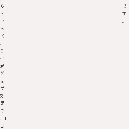
ら
で
と
す
い
。
っ
て
、
食
べ
過
ぎ
は
逆
効
果
で
、1
日