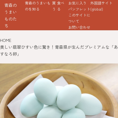
青森のうまいも
買
食べ
お気に入り
外国語サイト
青森の
のを知る
う
る
パンフレット
(global)
うまい
このサイトに
ものた
ついて
ち
お問い合わせ
HOME
美しい翡翠ひすい色に驚き！青森県が生んだプレミアムな「あ
すなろ卵」