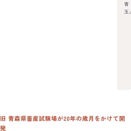
青
玉
旧 青森県畜産試験場が20年の歳月をかけて開
発