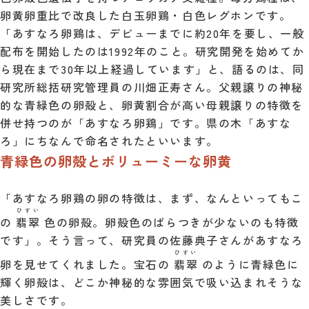
卵黄卵重比で改良した白玉卵鶏・白色レグホンです。
「あすなろ卵鶏は、デビューまでに約20年を要し、一般
配布を開始したのは1992年のこと。研究開発を始めてか
ら現在まで30年以上経過しています」と、語るのは、同
研究所総括研究管理員の川畑正寿さん。父親譲りの神秘
的な青緑色の卵殻と、卵黄割合が高い母親譲りの特徴を
併せ持つのが「あすなろ卵鶏」です。県の木「あすな
ろ」にちなんで命名されたといいます。
青緑色の卵殻とボリューミーな卵黄
「あすなろ卵鶏の卵の特徴は、まず、なんといってもこ
ひすい
の
翡翠
色の卵殻。卵殻色のばらつきが少ないのも特徴
です」。そう言って、研究員の佐藤典子さんがあすなろ
ひすい
卵を見せてくれました。宝石の
翡翠
のように青緑色に
輝く卵殻は、どこか神秘的な雰囲気で吸い込まれそうな
美しさです。