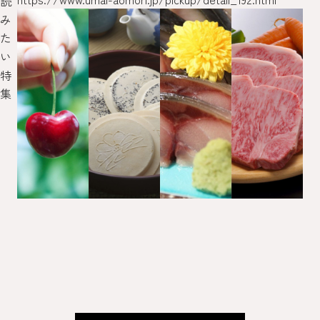
読
み
た
い
特
集