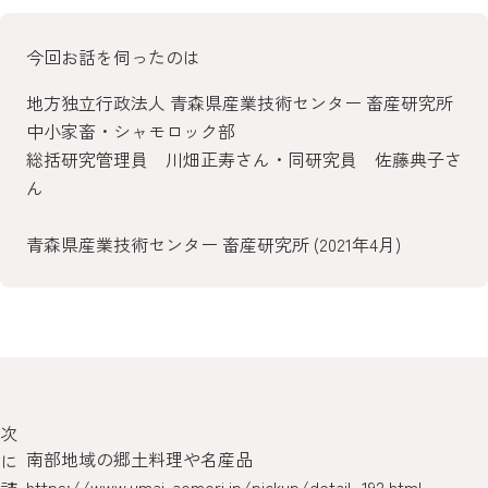
今回お話を伺ったのは
地方独立行政法人 青森県産業技術センター 畜産研究所
中小家畜・シャモロック部
総括研究管理員 川畑正寿さん・同研究員 佐藤典子さ
ん
青森県産業技術センター 畜産研究所 (2021年4月)
次
南部地域の郷土料理や名産品
青
に
https://www.umai-aomori.jp/pickup/detail_192.html
htt