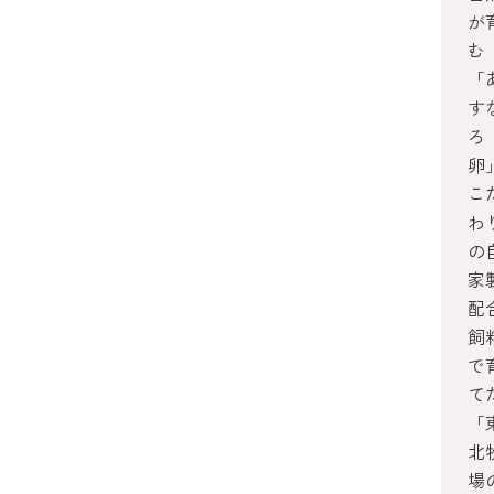
が
む
「
す
ろ
卵
こ
わ
の
家
配
飼
で
て
「
北
場