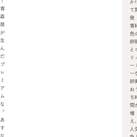
！
か
青
て
森
発
県
青
が
色
生
卵
ん
と
だ
リ
プ
ー
レ
ー
ミ
卵
ア
お
ム
ち
な
間
「
増
あ
え
す
人
な
急