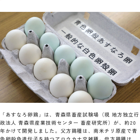
「あすなろ卵鶏」は、青森県畜産試験場（現 地方独立行
政法人 青森県産業技術センター 畜産研究所）が、約20
年かけて開発しました。父方鶏種は、南米チリ原産で青
色卵殻色遺伝子を持つアロウカナ交雑種。母方鶏種は、