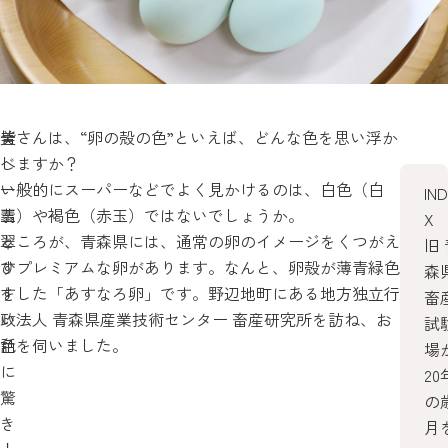
美
皆さんは、“卵の殻の色”といえば、どんな色を思い浮か
し
べますか？
い
一般的にスーパーなどでよく見かけるのは、白色（白
IN
翡
玉）や褐色（赤玉）ではないでしょうか。
X
翠
ところが、青森県には、通常の卵のイメージをくつがえ
旧 
ひ
すプレミアムな卵があります。なんと、卵殻が薄青緑色
森
す
をした「あすなろ卵」です。野辺地町にある地方独立行
畜
い
政法人 青森県産業技術センター 畜産研究所を訪ね、お
試
色
話を伺いました。
場
に
20
驚
の
き
月