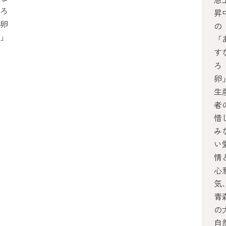
ろ
昇
卵
の
」
「
す
ろ
卵
生
者
惜
み
い
情
心
気
青
の
自