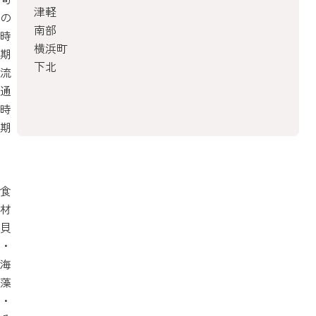
津軽
の
南部
時
横浜町
期
下北
流
通
時
期
食
材
貝
・
海
藻
・