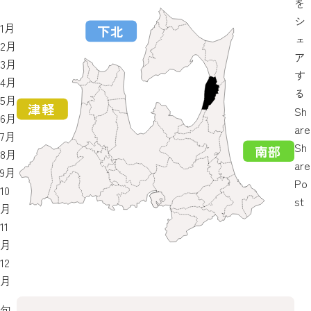
を
シ
1月
ェ
2月
ア
3月
す
4月
る
5月
Sh
6月
are
7月
Sh
8月
are
9月
Po
10
st
月
11
月
12
月
旬