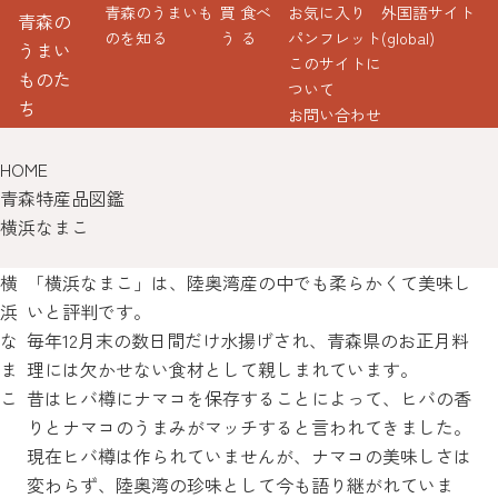
青森のうまいも
買
食べ
お気に入り
外国語サイト
青森の
のを知る
う
る
パンフレット
(global)
うまい
このサイトに
ものた
ついて
ち
お問い合わせ
HOME
青森特産品図鑑
横浜なまこ
横
「横浜なまこ」は、陸奥湾産の中でも柔らかくて美味し
浜
いと評判です。
な
毎年12月末の数日間だけ水揚げされ、青森県のお正月料
ま
理には欠かせない食材として親しまれています。
こ
昔はヒバ樽にナマコを保存することによって、ヒバの香
りとナマコのうまみがマッチすると言われてきました。
現在ヒバ樽は作られていませんが、ナマコの美味しさは
変わらず、陸奥湾の珍味として今も語り継がれていま