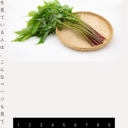
を
見
て
い
る
人
は
、
こ
ん
な
ペ
ー
ジ
も
見
て
1
2
3
4
5
6
7
8
9