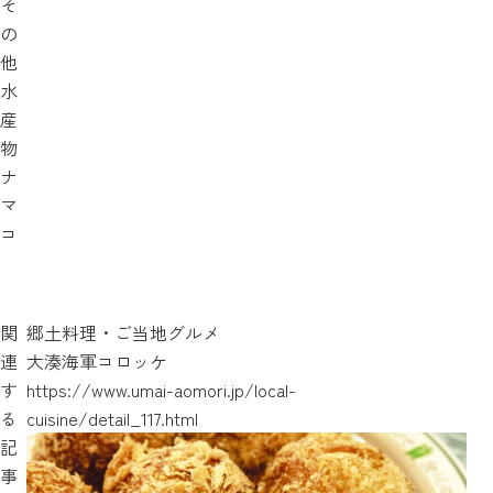
そ
の
他
水
産
物
ナ
マ
コ
関
郷土料理・ご当地グルメ
連
大湊海軍コロッケ
す
https://www.umai-aomori.jp/local-
る
cuisine/detail_117.html
記
事