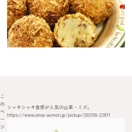
こ
の
シャキシャキ食感が人気の山菜・ミズ。
な
ペ
https://www.umai-aomori.jp/pickup/202106-22871
htt
ー
pb
ジ