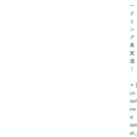
ー
ク
リ
ン
グ
果
実
酒
！
＋
[
Un
def
ine
d:
det
ail_