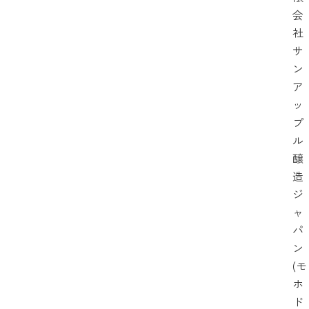
会
社
サ
ン
ア
ッ
プ
ル
醸
造
ジ
ャ
パ
ン
(モ
ホ
ド