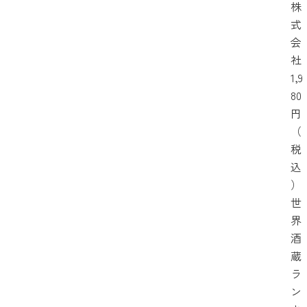
株
式
会
社
1,9
80
円
（
税
込
）
世
界
酒
蔵
ラ
ン