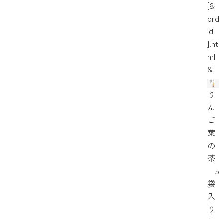
[&
prd
Id
].ht
ml
&]
り
ん
ご
葉
の
茶
5
袋
入
り