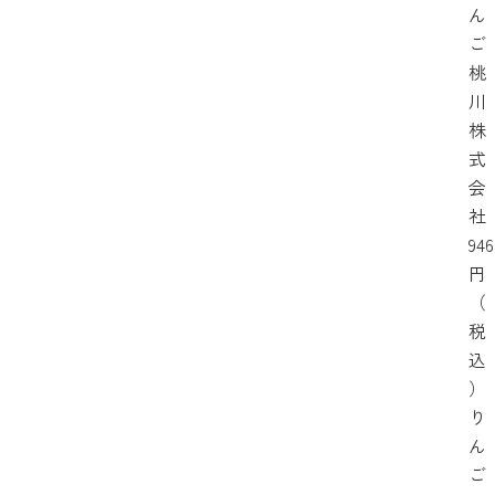
ん
ご
桃
川
株
式
会
社
946
円
（
税
込
）
り
ん
ご