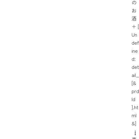
の
お
酒
＋
[
Un
def
ine
d:
det
ail_
[&
prd
Id
].ht
ml
&]