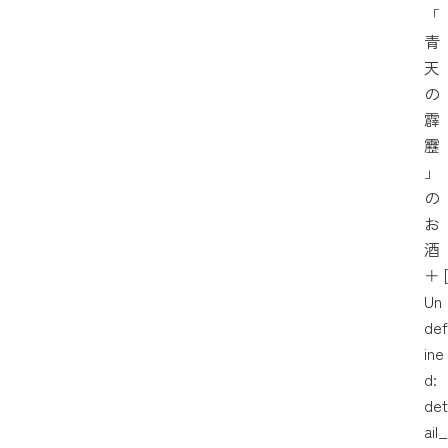
「
青
天
の
霹
靂
」
の
お
酒
＋
[
Un
def
ine
d:
det
ail_