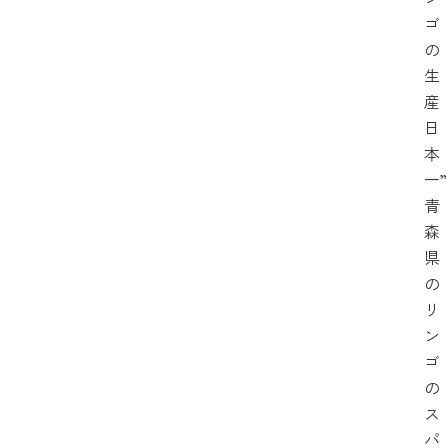
ゴ
の
生
産
日
本
一”
青
森
県
の
リ
ン
ゴ
の
ス
パ