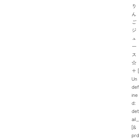
り
ん
ご
ジ
ュ
ー
ス
☆
＋
[
Un
def
ine
d:
det
ail_
[&
prd