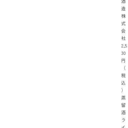
酒
造
株
式
会
社
2,5
30
円
（
税
込
）
蒸
留
酒
ラ
イ