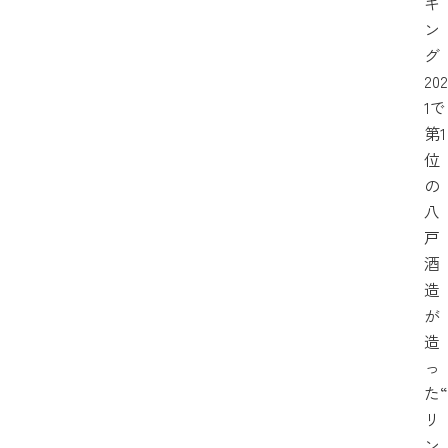
キ
ン
グ
202
1で
第1
位
の
八
戸
酒
造
が
造
っ
た“
リ
ン