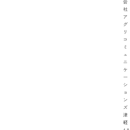
会
社
ア
グ
リ
コ
ミ
ュ
ニ
ケ
ー
シ
ョ
ン
ズ
津
軽
4,8