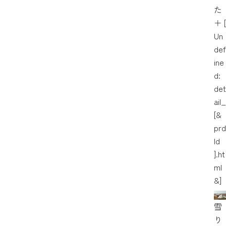
た
＋
[
Un
def
ine
d:
det
ail_
[&
prd
Id
].ht
ml
&]
雪
り