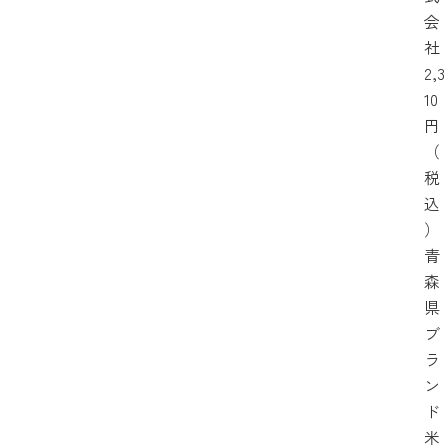
会
社
2,3
10
円
（
税
込
）
青
森
県
ブ
ラ
ン
ド
米