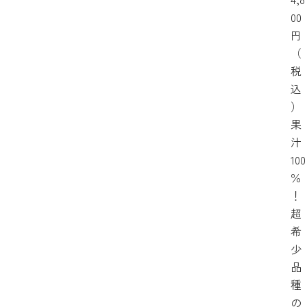
00
円
（
税
込
）
果
汁
100
％
！
超
希
少
品
種
の