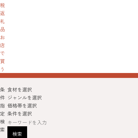
税
返
礼
品
お
店
で
買
う
条
食材を選択
件
ジャンルを選択
指
価格帯を選択
定
条件を選択
検
索
検索