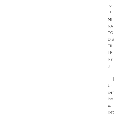
ン
「
MI
NA
TO
DIS
TIL
LE
RY
」
＋
[
Un
def
ine
d:
det