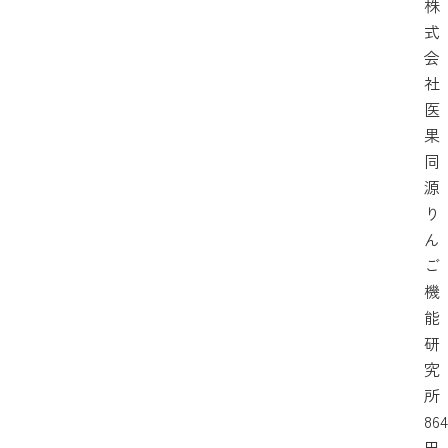
株
式
会
社
医
果
同
源
り
ん
ご
機
能
研
究
所
864
円