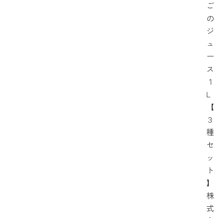
ご
の
ジ
ュ
ー
ス
１
L
【
３
種
セ
ッ
ト
】
株
式