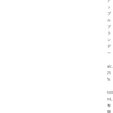
ア
ッ
プ
ル
ブ
ラ
ン
デ
ー
alc.
25
%
500
mL
有
限