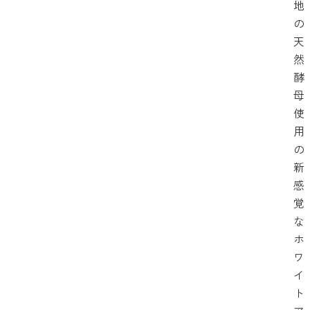
地
の
天
然
酵
母
使
用
の
新
感
覚
な
ホ
ワ
イ
ト