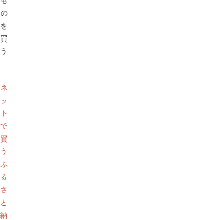
も
の
を
買
う
ネ
ッ
ト
で
買
う
ふ
る
さ
と
納