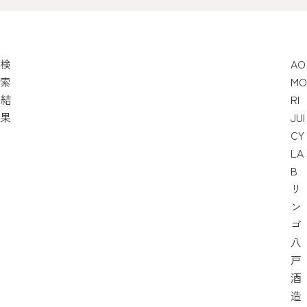
検
AO
索
MO
結
RI
果
JUI
CY
LA
B
リ
ン
ゴ
八
戸
酒
造