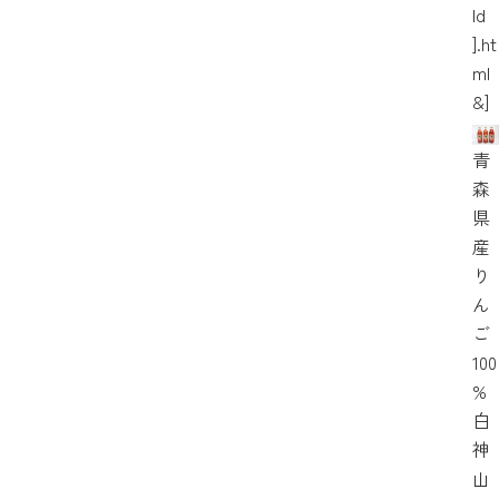
Id
].ht
ml
&]
青
森
県
産
り
ん
ご
100
%
白
神
山