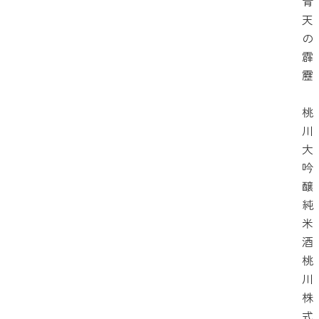
青
天
の
霹
靂
桃
川
大
吟
醸
純
米
酒
桃
川
株
式