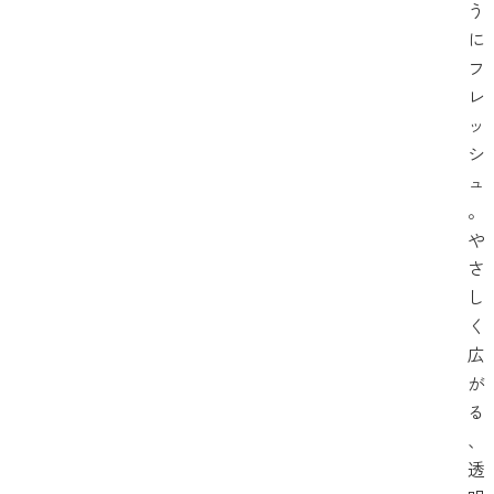
う
に
フ
レ
ッ
シ
ュ
。
や
さ
し
く
広
が
る
、
透