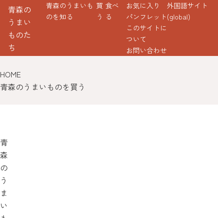
青森のうまいも
買
食べ
お気に入り
外国語サイト
青森の
のを知る
う
る
パンフレット
(global)
うまい
このサイトに
ものた
ついて
ち
お問い合わせ
HOME
青森のうまいものを買う
青
森
の
う
ま
い