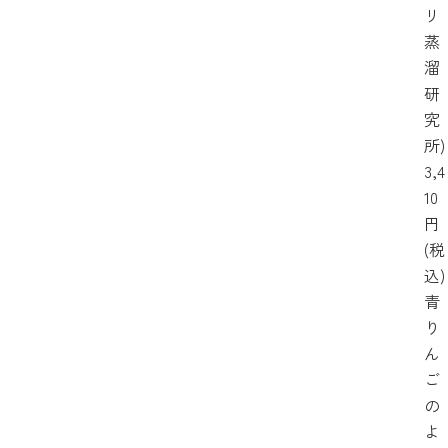
リ
蒸
溜
研
究
所)
3,4
10
円
(税
込)
青
り
ん
ご
の
よ