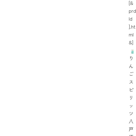
[&
prd
Id
].ht
ml
&]
り
ん
ご
ス
ピ
リ
ッ
ツ
八
戸