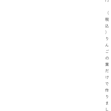
（
税
込
）
り
ん
ご
の
葉
だ
け
で
作
り
ま
し