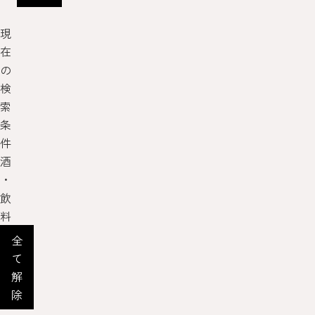
現
在
の
検
索
条
件
酒
・
飲
料
全
て
解
除