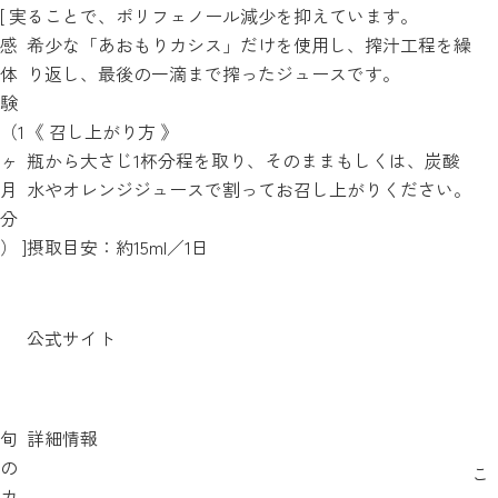
[ 実
ることで、ポリフェノール減少を抑えています。
感
希少な「あおもりカシス」だけを使用し、搾汁工程を繰
体
り返し、最後の一滴まで搾ったジュースです。
験
（1
《 召し上がり方 》
ヶ
瓶から大さじ1杯分程を取り、そのままもしくは、炭酸
月
水やオレンジジュースで割ってお召し上がりください。
分
） ]
摂取目安：約15ml／1日
公式サイト
旬
詳細情報
の
こ
カ