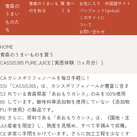
青森のうまいも
買
食べ
お気に入り
外国語サイト
青森の
のを知る
う
る
パンフレット
(global)
うまい
このサイトに
ものた
ついて
ち
お問い合わせ
HOME
青森のうまいものを買う
CASSIS365 PURE JUICE [ 実感体験（1ヶ月分） ]
CA
カシスポリフェノールを毎日手軽に！
SSI
「CASSIS365」は、カシスポリフェノールが豊富に含ま
S3
れている青森県産「あおもりカシス」のみを100%使用
65
しています。酸味料等添加物を使用していない《添加物
PU
不使用》の製品です。
RE
さらに、原料である「あおもりカシス」は、《園地・生
JUI
産者を限定》し、熟度を見極め、すべて手摘みで収穫。
CE
非常に手間をかけています。さらに加工工程を少なくす