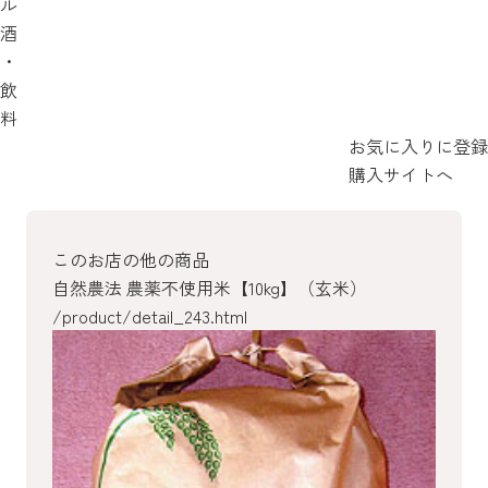
ル
酒
・
飲
料
お気に入りに登録
購入サイトへ
このお店の他の商品
自然農法 農薬不使用米【10kg】（玄米）
/product/detail_243.html
/product/detail_242.html
/product/detail_157.html
/product/detail_156.html
/product/detail_154.html
/product/detail_153.html
/product/detail_149.html
/product/detail_148.html