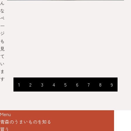
ん
な
ペ
ー
ジ
も
見
て
い
ま
す
1
2
3
4
5
6
7
8
9
Menu
青森のうまいものを知る
買う