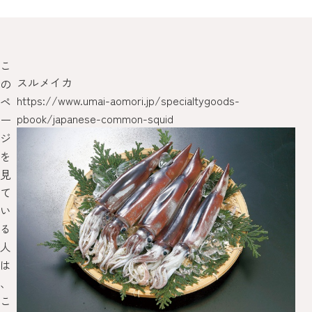
こ
スルメイカ
干
の
https://www.umai-aomori.jp/specialtygoods-
/pr
ペ
pbook/japanese-common-squid
ー
ジ
を
見
て
い
る
人
は
、
こ