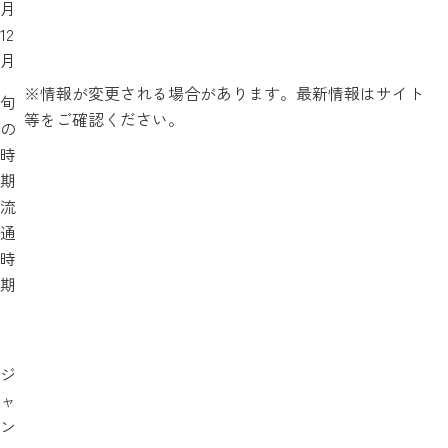
月
12
月
※情報が変更される場合があります。最新情報はサイト
旬
等をご確認ください。
の
時
期
流
通
時
期
ジ
ャ
ン