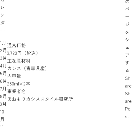
の
レ
ペ
ン
ー
ダ
ジ
ー
を
シ
1月
通常価格
ェ
2月
9,720円（税込）
ア
3月
主な原材料
す
4月
カシス（青森県産）
る
5月
内容量
Sh
6月
250ml×2本
are
7月
事業者名
Sh
8月
あおもりカシススタイル研究所
are
9月
Po
10
st
月
11