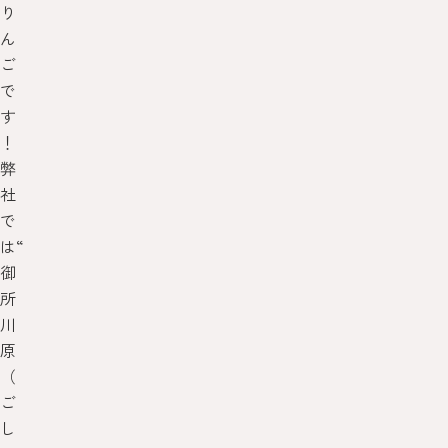
り
ん
ご
で
す
！
弊
社
で
は“
御
所
川
原
（
ご
し