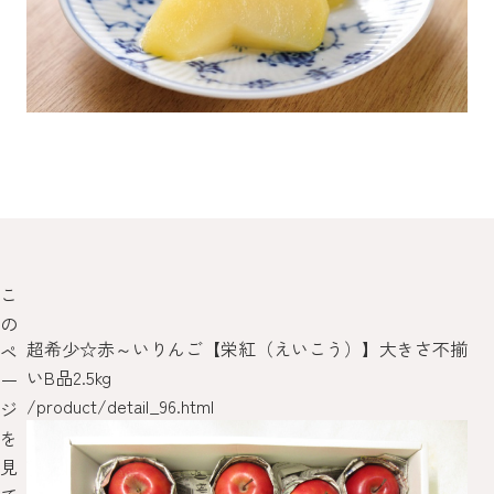
こ
の
超希少☆赤～いりんご【栄紅（えいこう）】大きさ不揃
医
ペ
いB品2.5kg
/pr
ー
/product/detail_96.html
ジ
を
見