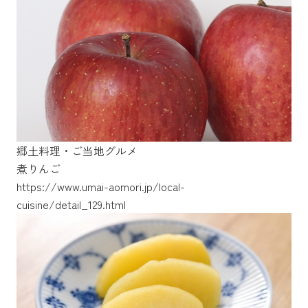
郷土料理・ご当地グルメ
煮りんご
https://www.umai-aomori.jp/local-
https://www.umai-aomori.jp/local-
cuisine/detail_129.html
cuisine/detail_118.html