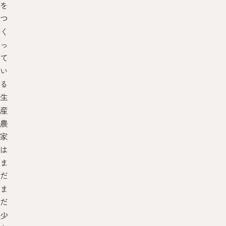
を
つ
く
っ
て
い
る
生
産
農
家
は
ま
だ
ま
だ
少