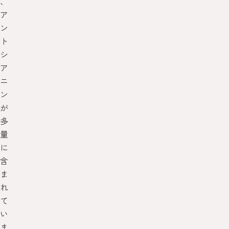
、
ア
ン
ト
シ
ア
ニ
ン
が
多
量
に
含
ま
れ
て
い
ま