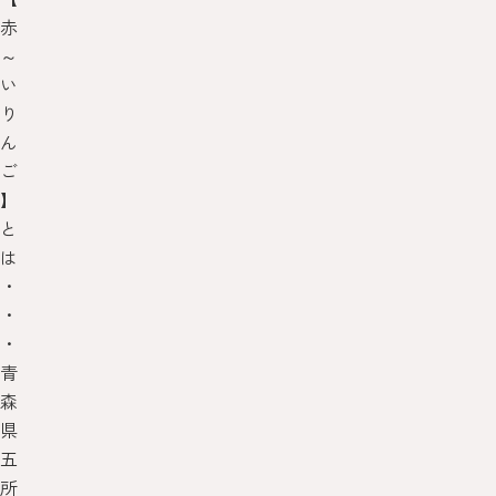
赤
～
い
り
ん
ご
】
と
は
・
・
・
青
森
県
五
所