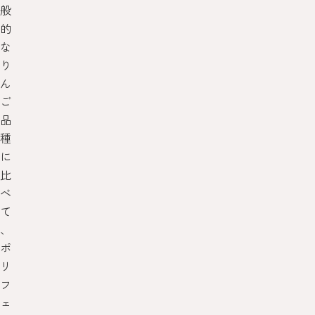
般
的
な
り
ん
ご
品
種
に
比
べ
て
、
ポ
リ
フ
ェ