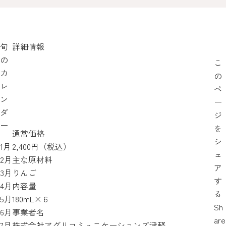
旬
詳細情報
の
こ
カ
の
レ
ペ
ン
ー
ダ
ジ
ー
を
通常価格
シ
1月
2,400円（税込）
ェ
2月
主な原材料
ア
3月
りんご
す
4月
内容量
る
5月
180mL×６
Sh
6月
事業者名
are
7月
株式会社アグリコミュニケーションズ津軽