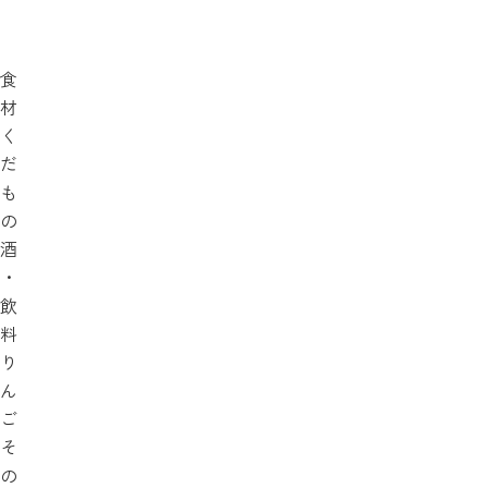
食
材
く
だ
も
の
酒
・
飲
料
り
ん
ご
そ
の