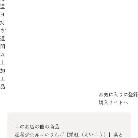
温
日
持
ち1
週
間
以
上
加
工
品
お気に入りに登録
購入サイトへ
このお店の他の商品
超希少☆赤～いりんご【栄紅（えいこう）】葉と