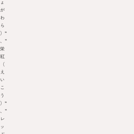
ょ
が
わ
ら
）”
、“
栄
紅
（
え
い
こ
う
）”
、“
レ
ッ