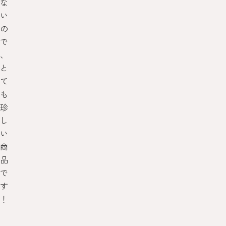
な
い
の
で
、
と
て
も
珍
し
い
商
品
で
す
！