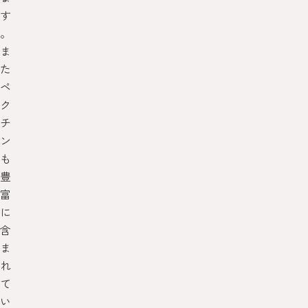
す
。
ま
た
ペ
ク
チ
ン
も
豊
富
に
含
ま
れ
て
い