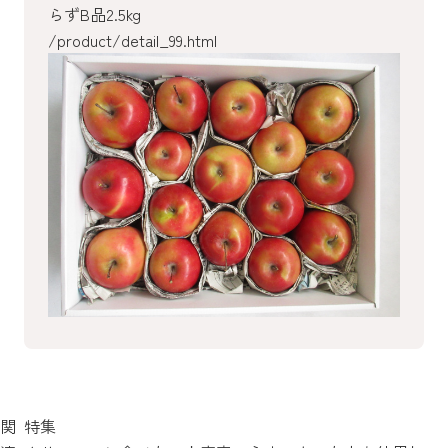
らずB品2.5kg
/product/detail_99.html
/product/detail_96.html
/product/detail_92.html
/product/detail_90.html
/product/detail_87.html
/product/detail_53.html
関
特集