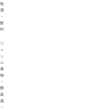
他
酒
・
飲
料
ジ
ャ
ン
ル
果
物
・
野
菜
酒
・