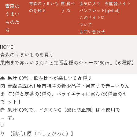
青森のうまいも
買
食べ
お気に入り
外国語サイト
青森の
のを知る
う
る
パンフレット
(global)
うまい
このサイトに
ものた
ついて
ち
お問い合わせ
HOME
青森のうまいものを買う
果肉まで赤～いりんごと定番品種のジュース180ｍL【６種類】
果
果汁100％！飲み比べが楽しい６品種♪
肉
青森県五所川原市特産の希少品種・果肉まで赤～いりん
ま
ご3種と定番の3種の、バライエティに富んだ6種類のセ
で
ット！
赤
果汁100％で、ビタミンC（酸化防止剤）は不使用で
～
す。
い
り
【御所川原（ごしょがわら）】