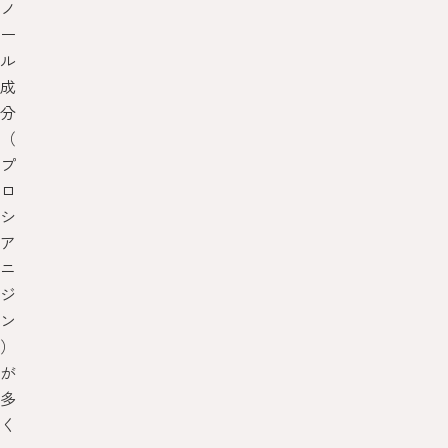
ノ
ー
ル
成
分
（
プ
ロ
シ
ア
ニ
ジ
ン
）
が
多
く