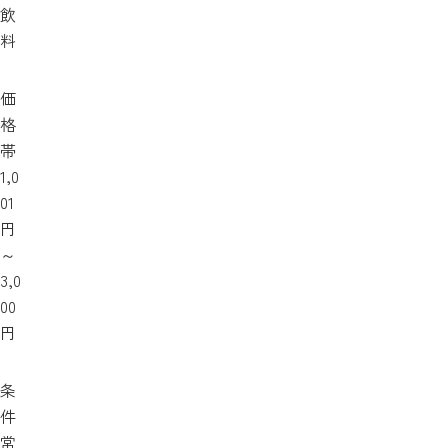
飲
料
価
格
帯
1,0
01
円
～
3,0
00
円
条
件
常