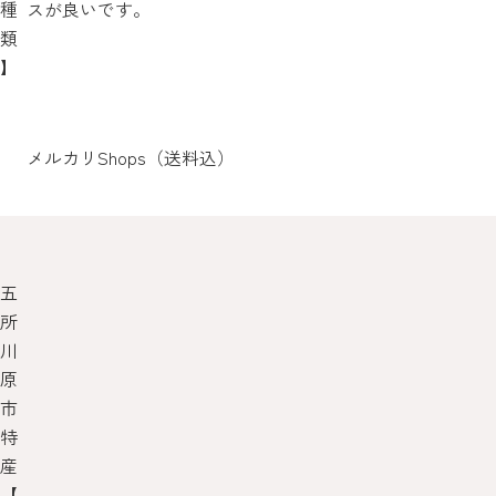
種
スが良いです。
類
】
メルカリShops（送料込）
五
所
川
原
市
特
産
【