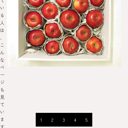
て
い
る
人
は
、
こ
ん
な
ペ
ー
ジ
も
見
て
い
ま
1
2
3
4
5
す