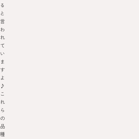
る
と
言
わ
れ
て
い
ま
す
よ
♪
こ
れ
ら
の
品
種