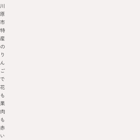
川
原
市
特
産
の
り
ん
ご
で
花
も
果
肉
も
赤
い