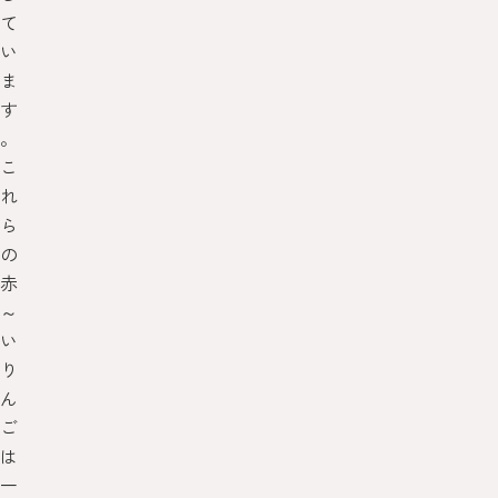
て
い
ま
す
。
こ
れ
ら
の
赤
～
い
り
ん
ご
は
一