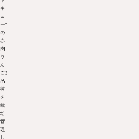
ド
キ
ュ
ー”
の
赤
肉
り
ん
ご3
品
種
を
栽
培
管
理
し