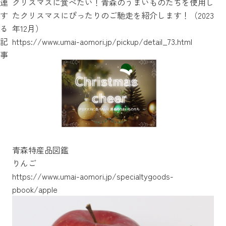
連
クリスマスに食べたい！青森のうまいものたちを使用し
す
たクリスマスにぴったりのご馳走を紹介します！（2023
る
年12月）
https://www.umai-aomori.jp/pickup/detail_72.html
記
https://www.umai-aomori.jp/pickup/detail_73.html
事
青森特産品図鑑
りんご
https://www.umai-aomori.jp/specialtygoods-
pbook/apple