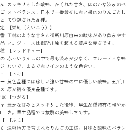
ん
スッキリとした酸味、かくれた甘さ、ほのかな渋みのベ
ご
ストバランス。日本で一番最初に赤い果肉のりんごとし
と
て登録された品種。
定
【栄紅（えいこう）】
番
王林のような甘さと御所川原由来の酸味があり飲みやす
品
い。ジュースは御所川原を超える濃厚な赤さです。
種
【レッドキュー】
の
赤～いりんごの中で最も渋みが少なく、フルーティな味
ジ
わいで、まるで赤ワインのような色合い。
ュ
【トキ】
ー
黄色品種には珍しい強い甘味の中に優しい酸味。五所川
ス
原が誇る優良品種です。
180
【つがる】
ｍ
豊かな甘みとスッキリした後味、早生品種特有の軽やか
L
さ。早生品種では抜群の美味しさです。
【
【ふじ】
６
津軽地方で育まれたりんごの王様。甘味と酸味のバラン