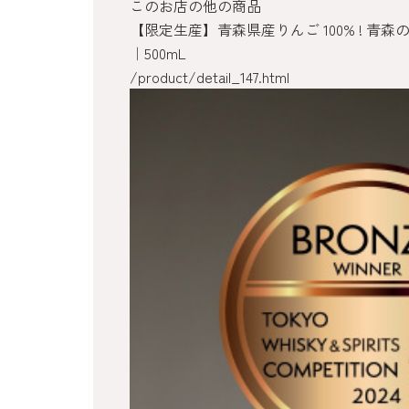
このお店の他の商品
【限定生産】青森県産りんご 100% ! 青
｜500mL
/product/detail_133.html
/product/detail_126.html
/product/detail_125.html
/product/detail_147.html