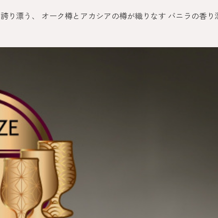
森の誇り漂う、 オーク樽とアカシアの樽が織りなす バニラの香り漂う