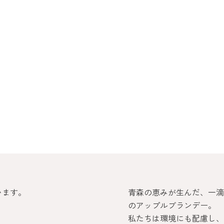
t
t
t
t
e
e
e
e
4
4
4
0
0
0
%
r
m
5
o
o
0
c
j
0
k
i
m
t
l
o
います。
青森の恵みが生んだ、一滴
のアップルブランデー。
私たちは環境にも配慮し、