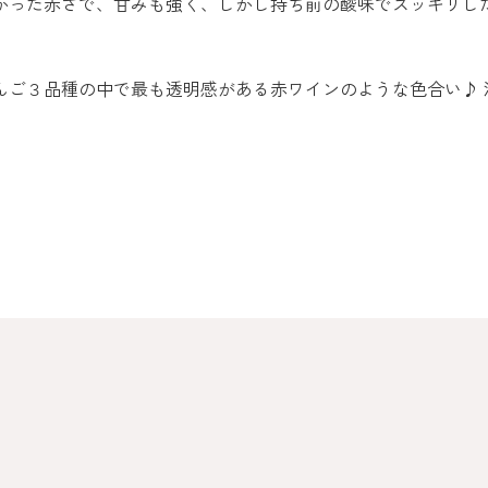
がかった赤さで、甘みも強く、しかし持ち前の酸味でスッキリし
りんご３品種の中で最も透明感がある赤ワインのような色合い♪