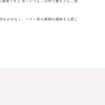
た後味です♪ 赤～いりんごの中で最もりんご感
 渋みが少なく、ベリー系の果物の風味さえ感じ