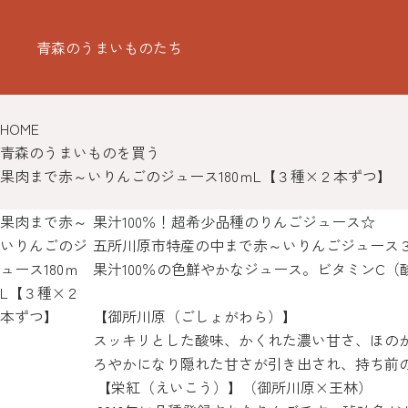
青森のうまいものたち
HOME
青森のうまいものを買う
果肉まで赤～いりんごのジュース180ｍL【３種×２本ずつ】
果肉まで赤～
果汁100％！超希少品種のりんごジュース☆
いりんごのジ
五所川原市特産の中まで赤～いりんごジュース
ュース180ｍ
果汁100％の色鮮やかなジュース。ビタミンC
L【３種×２
本ずつ】
【御所川原（ごしょがわら）】
スッキリとした酸味、かくれた濃い甘さ、ほの
ろやかになり隠れた甘さが引き出され、持ち前
【栄紅（えいこう）】（御所川原×王林）