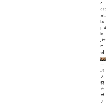
d:
det
ail_
[&
prd
Id
].ht
ml
&]
一
球
入
魂
カ
ボ
チ