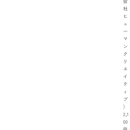
会
社
ヒ
ュ
ー
マ
ン
ク
リ
エ
イ
テ
ィ
ブ
）
2,1
00
円