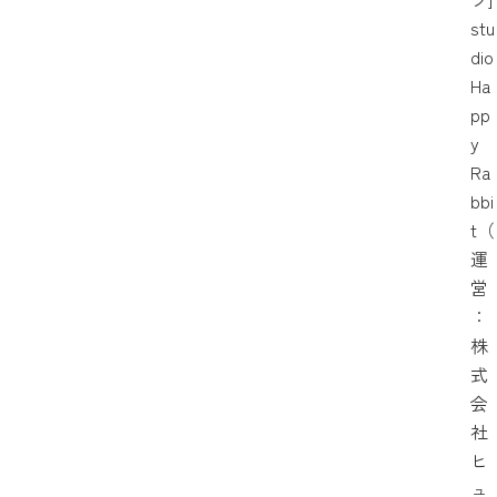
stu
dio
Ha
pp
y
Ra
bbi
t（
運
営
：
株
式
会
社
ヒ
ュ