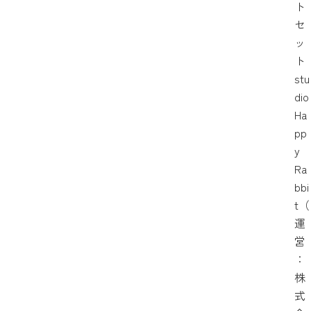
ト
セ
ッ
ト
stu
dio
Ha
pp
y
Ra
bbi
t（
運
営
：
株
式