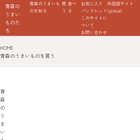
青森のうまいも
買
食べ
お気に入り
外国語サイト
青森の
のを知る
う
る
パンフレット
(global)
うまい
このサイトに
ものた
ついて
ち
お問い合わせ
HOME
青森のうまいものを買う
青
森
の
う
ま
い