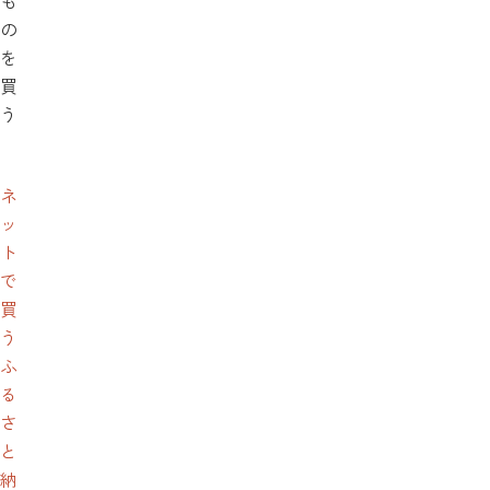
も
の
を
買
う
ネ
ッ
ト
で
買
う
ふ
る
さ
と
納