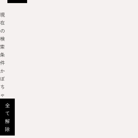
現
在
の
検
索
条
件
か
ぼ
ち
ゃ
全
て
解
除