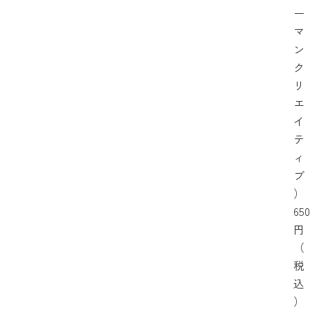
ー
マ
ン
ク
リ
エ
イ
テ
ィ
ブ
）
650
円
（
税
込
）