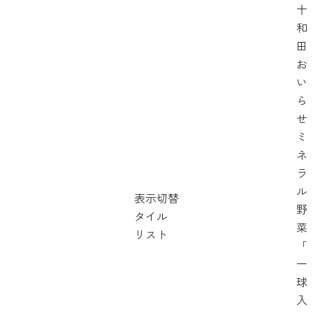
十
和
田
お
い
ら
せ
ミ
ネ
ラ
ル
表示切替
野
タイル
菜
リスト
「
一
球
入