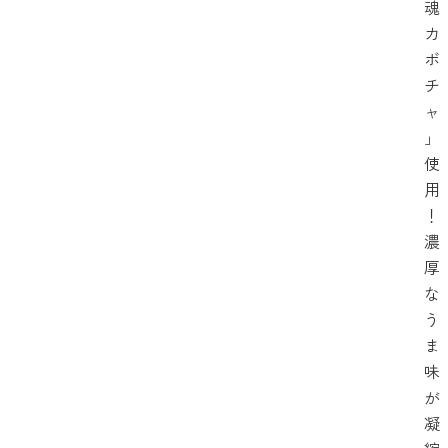
魂
カ
ボ
チ
ャ
」
使
用
！
濃
厚
な
う
ま
味
が
凝