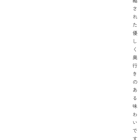
縮
さ
れ
た
優
し
く
奥
行
き
の
あ
る
味
わ
い
で
す