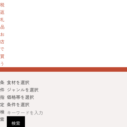
税
返
礼
品
お
店
で
買
う
条
食材を選択
件
ジャンルを選択
指
価格帯を選択
定
条件を選択
検
索
検索