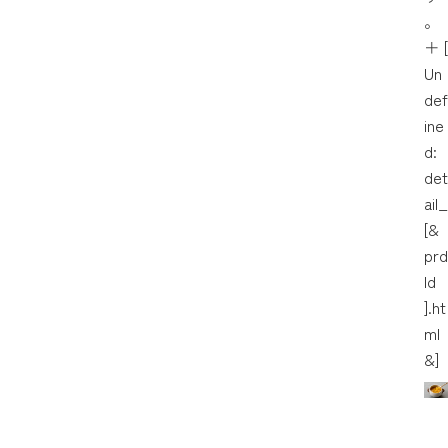
。
＋
[
Un
def
ine
d:
det
ail_
[&
prd
Id
].ht
ml
&]