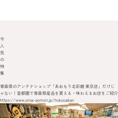
今
人
気
の
特
集
青森県のアンテナショップ「あおもり北彩館 東京店」だけじ
ゃない！首都圏で青森県産品を買える・味わえるお店をご紹介
https://www.umai-aomori.jp/hokusaikan