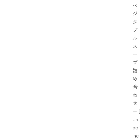
ベ
ジ
タ
ブ
ル
ス
ー
プ
詰
め
合
わ
せ
＋
[
Un
def
ine