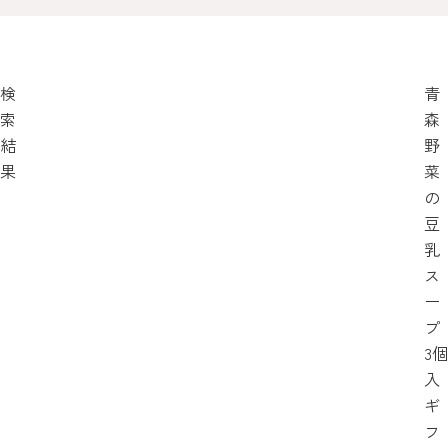
検
青
索
森
結
野
果
菜
の
豆
乳
ス
ー
プ
3個
入
ギ
フ