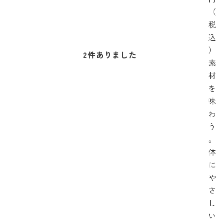
（
税
込
）
2
件ありました
素
材
を
味
わ
う
。
体
に
や
さ
し
い