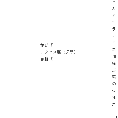
ャ
と
ア
マ
ラ
ン
サ
並び順
ス
アクセス順（週間）
[青
更新順
森
野
菜
の
豆
乳
ス
ー
プ]