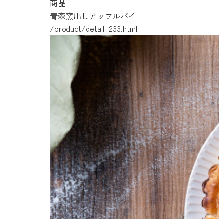
商品
青森窯出しアップルパイ
/product/detail_233.html
/product/detail_87.html
/product/detail_234.html