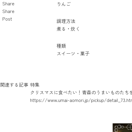
Share
りんご
Share
Post
調理方法
煮る・炊く
種類
スイーツ・菓子
関連する記事
特集
クリスマスに食べたい！青森のうまいものたちを
https://www.umai-aomori.jp/pickup/detail_73.ht
https://www.umai-aomori.jp/pickup/detail_72.ht