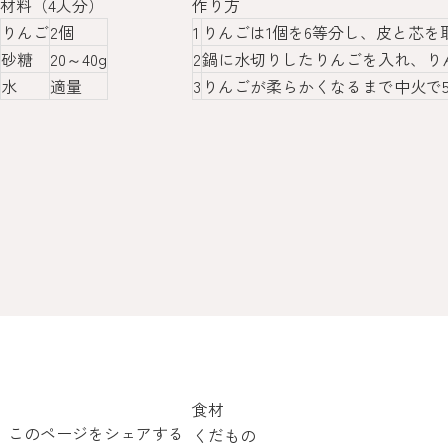
材料（4人分）
作り方
りんご
2個
1
りんごは1個を6等分し、皮と芯
砂糖
20～40g
2
鍋に水切りしたりんごを入れ、り
水
適量
3
りんごが柔らかくなるまで中火で5
食材
このページをシェアする
くだもの