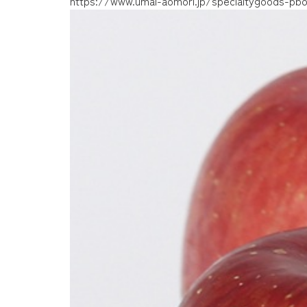
https://www.umai-aomori.jp/specialtygoods-pb