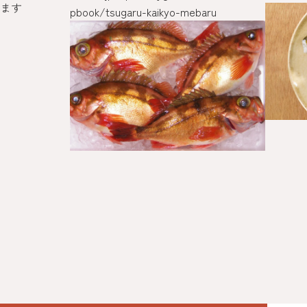
ます
pbook/tsugaru-kaikyo-mebaru