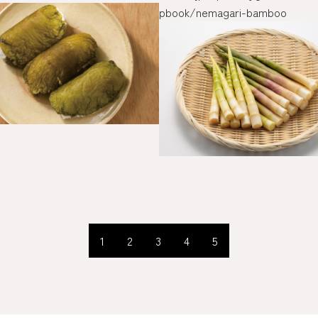
pbook/nemagari-bamboo
1
2
3
4
5