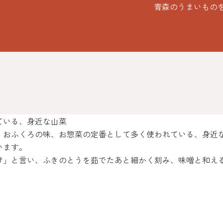
青森のうまいもの
ている、身近な山菜
、おふくろの味、お惣菜の定番として多く使われている、身近
います。
け」と言い、ふきのとうを茹でたあと細かく刻み、味噌と和える