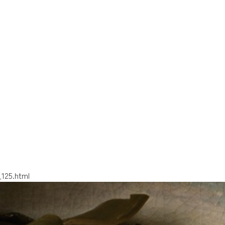
_125.html
_143.html
_134.html