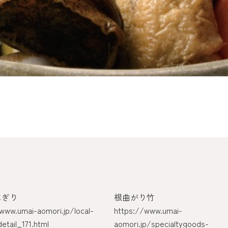
にぎり
根曲がり竹
www.umai-aomori.jp/local-
https://www.umai-
detail_171.html
aomori.jp/specialtygoods-