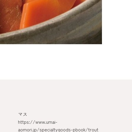
マス
奥入瀬ガーリ
https://www.umai-
https://www.
aomori.jp/specialtygoods-pbook/trout
aomori.jp/spe