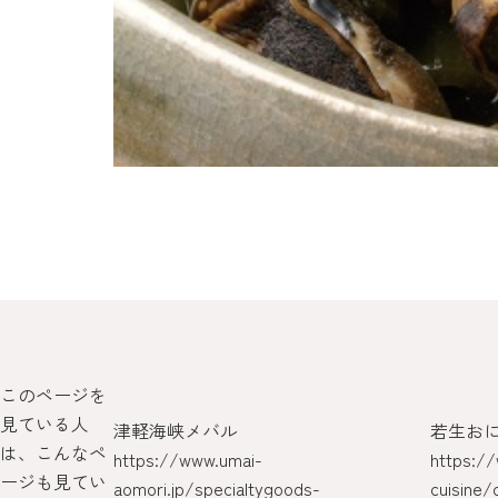
このページを
見ている人
津軽海峡メバル
若生お
は、こんなペ
https://www.umai-
https://
ージも見てい
-
aomori.jp/specialtygoods-
cuisine/