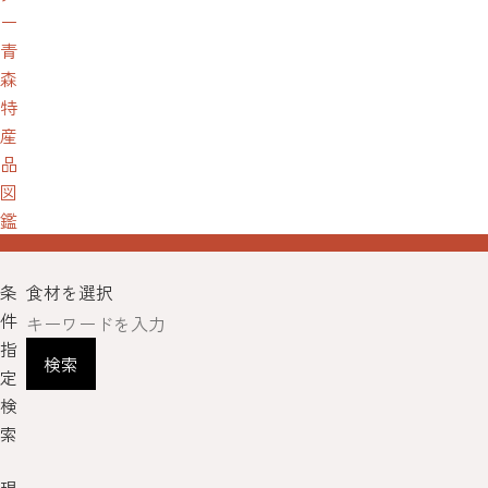
ー
青
森
特
産
品
図
鑑
条
食材を選択
件
指
検索
定
検
索