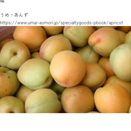
鑑
うめ・あんず
https://www.umai-aomori.jp/specialtygoods-pbook/apricot