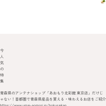
今
人
気
の
特
集
青森県のアンテナショップ「あおもり北彩館 東京店」だけじ
ゃない！首都圏で青森県産品を買える・味わえるお店をご紹介
https://www.umai-aomori.jp/hokusaikan