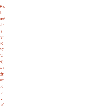
Pic
k
up!
お
す
す
め
特
集
旬
の
食
材
カ
レ
ン
ダ