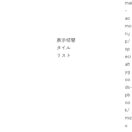
mai
-
ao
mo
ri.j
表示切替
p/
タイル
sp
リスト
eci
alt
yg
oo
ds-
pb
oo
k/
miz
u