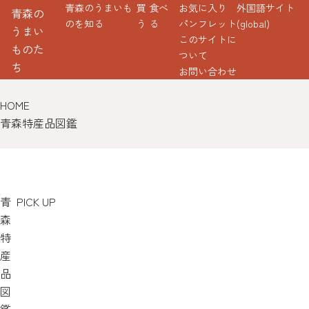
青森のうまいも
買
食べ
お気に入り
外国語サイト
青森の
のを知る
う
る
パンフレット
(global)
うまい
このサイトに
ものた
ついて
ち
お問い合わせ
HOME
青森特産品図鑑
青
PICK UP
森
特
産
品
図