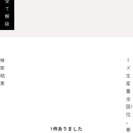
全
て
解
除
検
ミ
索
ズ
結
生
果
産
量
全
国1
位
。
1
件ありました
春