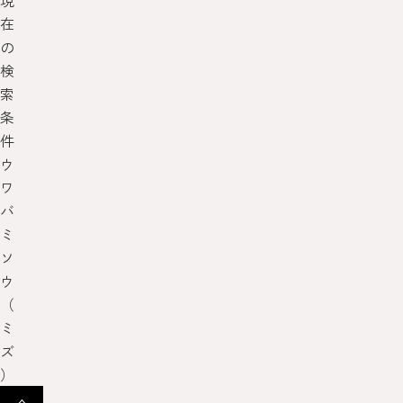
現
在
の
検
索
条
件
ウ
ワ
バ
ミ
ソ
ウ
（
ミ
ズ
）