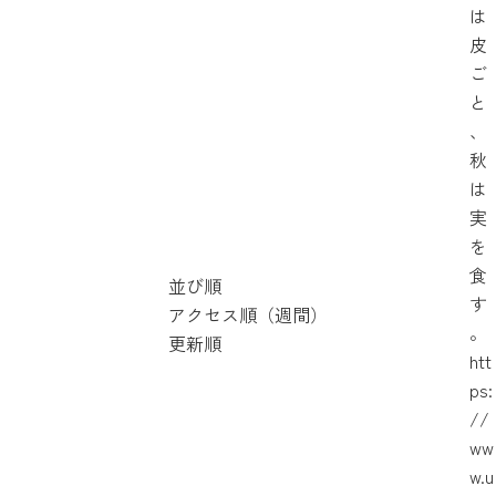
は
皮
ご
と
、
秋
は
実
を
食
並び順
す
アクセス順（週間）
。
更新順
htt
ps:
//
ww
w.u