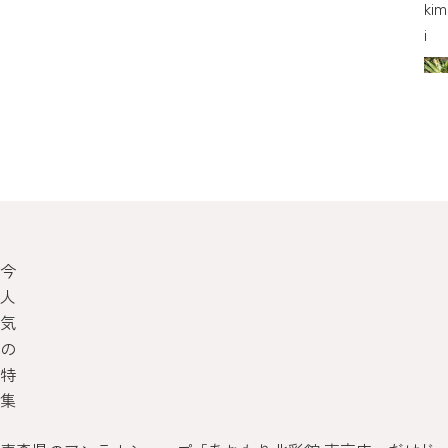
kim
i
今
人
気
の
特
集