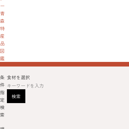
ー
青
森
特
産
品
図
鑑
条
食材を選択
件
指
検索
定
検
索