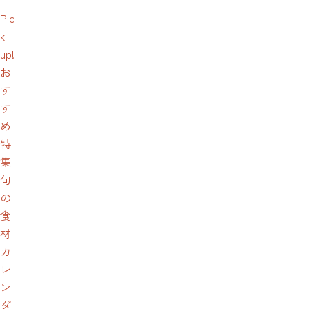
Pic
k
up!
お
す
す
め
特
集
旬
の
食
材
カ
レ
ン
ダ