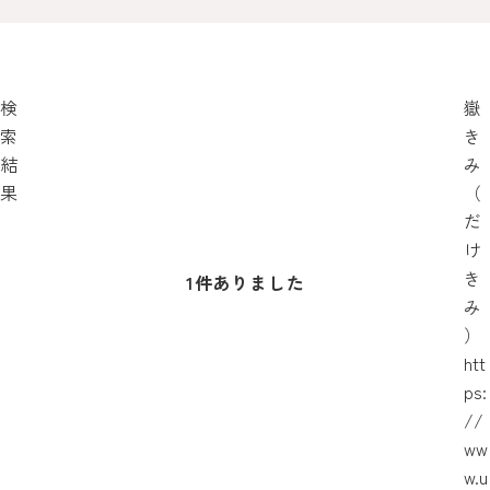
検
嶽
索
き
結
み
果
（
だ
け
き
1
件ありました
み
）
htt
ps:
//
ww
w.u