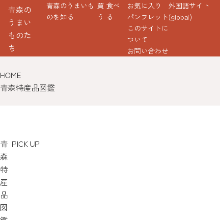
青森のうまいも
買
食べ
お気に入り
外国語サイト
青森の
のを知る
う
る
パンフレット
(global)
うまい
このサイトに
ものた
ついて
ち
お問い合わせ
HOME
青森特産品図鑑
青
PICK UP
森
特
産
品
図