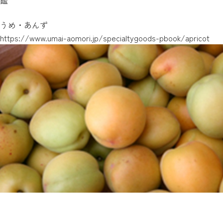
鑑
うめ・あんず
https://www.umai-aomori.jp/specialtygoods-pbook/apricot