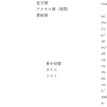
並び順
mai
アクセス順（週間）
-
更新順
ao
mo
ri.j
p/
sp
eci
alt
yg
表示切替
oo
タイル
ds-
リスト
pb
oo
k/
dak
e-