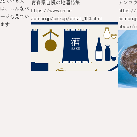
見ている人
) 1kg
青森県自慢の地酒特集
アンコ
は、こんなペ
https://www.umai-
https:/
ージも見てい
aomori.jp/pickup/detail_180.html
aomori.j
ます
pbook/m