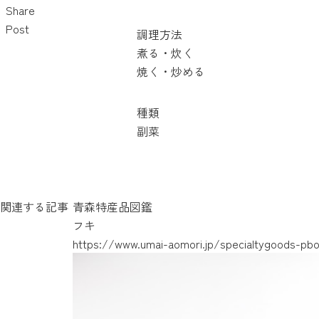
Share
Post
調理方法
煮る・炊く
焼く・炒める
種類
副菜
関連する記事
青森特産品図鑑
フキ
https://www.umai-aomori.jp/specialtygoods-pb