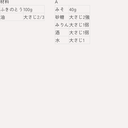
材料
A
ふきのとう
100g
みそ
40g
油
大さじ2/3
砂糖
大さじ2強
みりん
大さじ1弱
酒
大さじ1弱
水
大さじ1