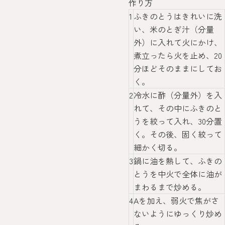
作り方
1
ふきのとうはきれいに洗
い、米のとぎ汁（分量
外）に入れて火にかけ、
煮立ったら火を止め、20
分ほどそのままにしてお
く。
2
冷水に酢（分量外）を入
れて、その中にふきのと
うを絞って入れ、30分置
く。その後、固く絞って
細かく切る。
3
鍋に油を熱して、ふきの
とうを中火で全体に油が
まわるまで炒める。
4
Aを加え、弱火で焦がさ
ないようにゆっくり炒め