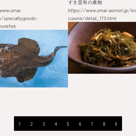
ウ
すき昆布の煮物
/www.umai-
https://www.umai-aomori.jp/loc
p/specialtygoods-
cuisine/detail_173.html
onkfish
1
2
3
4
5
6
7
8
9