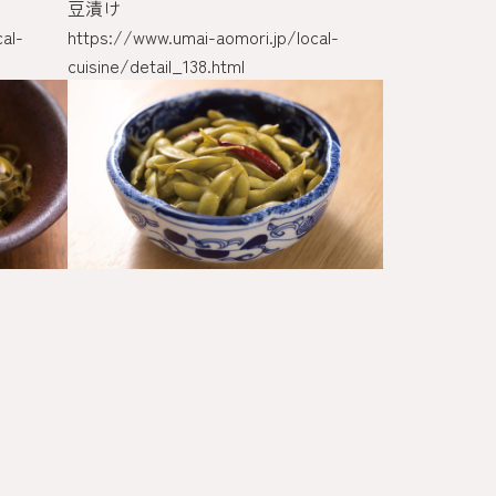
豆漬け
にんじんの子
al-
https://www.umai-aomori.jp/local-
https://www.u
cuisine/detail_138.html
cuisine/detail