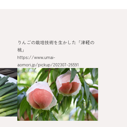
りんごの栽培技術を生かした「津軽の
青天の霹靂
桃」
https://www.
https://www.umai-
aomori.jp/spe
aomori.jp/pickup/202307-26591
pbook/seitenn