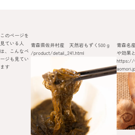
このページを
見ている人
集
青森県佐井村産 天然岩もずく500ｇ
青森名
は、こんなペ
i.jp/summer
/product/detail_241.html
や効果
ージも見てい
https:/
ます
aomori.j