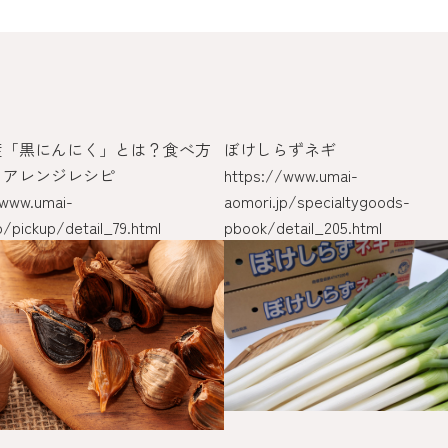
産「黒にんにく」とは？食べ方
ぼけしらずネギ
とアレンジレシピ
https://www.umai-
/www.umai-
aomori.jp/specialtygoods-
p/pickup/detail_79.html
pbook/detail_205.html