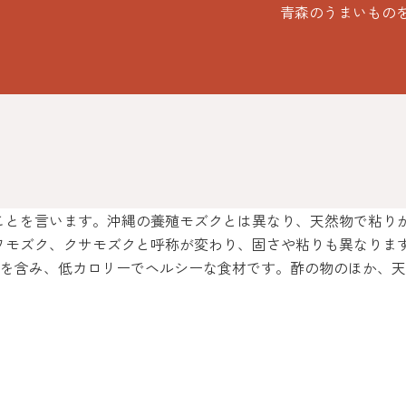
青森のうまいもの
ことを言います。沖縄の養殖モズクとは異なり、天然物で粘り
ワモズク、クサモズクと呼称が変わり、固さや粘りも異なりま
養を含み、低カロリーでヘルシーな食材です。酢の物のほか、