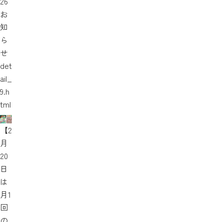
26
お
知
ら
せ
det
ail_
9.h
tml
【2
月
20
日
は
月1
回
の