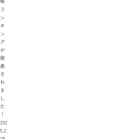
味
ラ
ン
キ
ン
グ
が
発
表
さ
れ
ま
し
た
！
202
5.2.
28