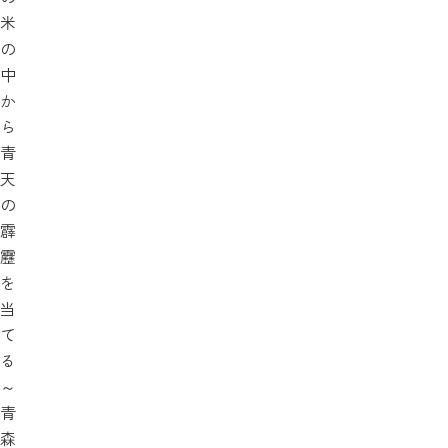
米
の
中
か
ら
青
天
の
霹
靂
を
当
て
る
～
青
森