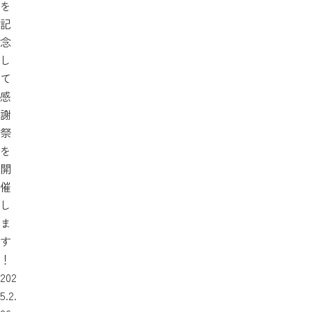
を
記
念
し
て
感
謝
祭
を
開
催
し
ま
す
！
202
5.2.