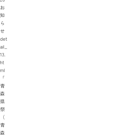
お
知
ら
せ
det
ail_
13.
ht
ml
「
青
森
県
祭
（
青
森