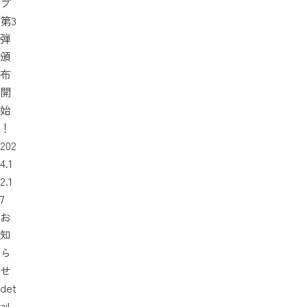
プ
第3
弾
頒
布
開
始
！
202
4.1
2.1
7
お
知
ら
せ
det
ail_