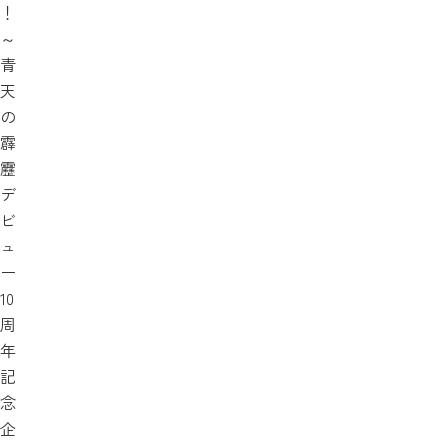
！
～
青
天
の
霹
靂
デ
ビ
ュ
ー
10
周
年
記
念
企