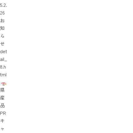
5.2.
26
お
知
ら
せ
det
ail_
8.h
tml
県
産
品
PR
キ
ャ