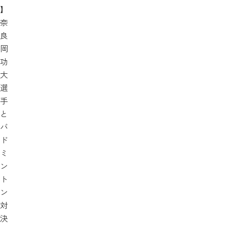
】
奈
良
岡
功
大
選
手
と
バ
ド
ミ
ン
ト
ン
対
決