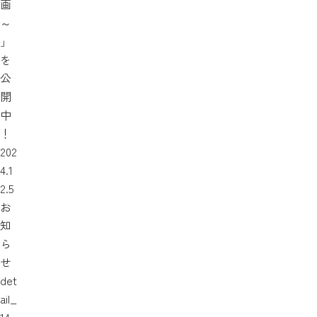
画
～
」
を
公
開
中
！
202
4.1
2.5
お
知
ら
せ
det
ail_