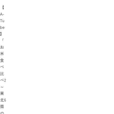
【
A-
Tu
be
】
「
お
米
食
べ
比
べ2
～
東
北6
県
の