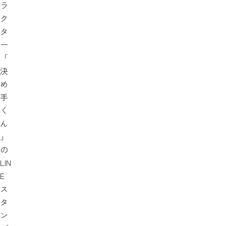
ラ
ク
タ
ー
「
決
め
手
く
ん
」
の
LIN
E
ス
タ
ン