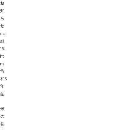
お
知
ら
せ
det
ail_
16.
ht
ml
令
和6
年
産
米
の
食