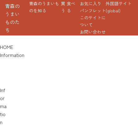
青森のうまいも
買
食べ
お気に入り
外国語サイト
青森の
のを知る
う
る
パンフレット
(global)
うまい
このサイトに
ものた
ついて
ち
お問い合わせ
HOME
Information
Inf
or
ma
tio
n