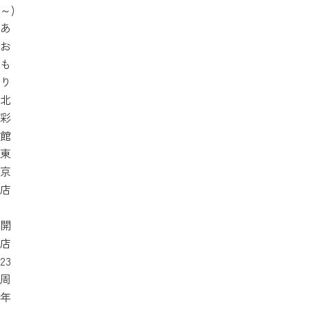
～)
あ
お
も
り
北
彩
館
東
京
店
開
店
23
周
年