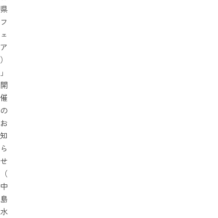
県
フ
ェ
ア
）
」
開
催
の
お
知
ら
せ
（
中
島
水