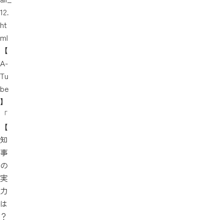
12.
ht
ml
【
A-
Tu
be
】
「
【
知
事
の
実
力
は
？