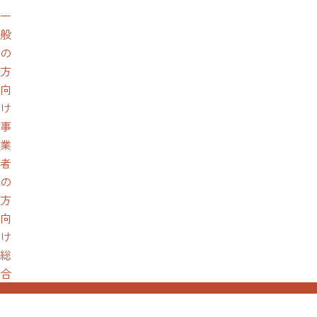
一
般
の
方
向
け
事
業
者
の
方
向
け
総
合