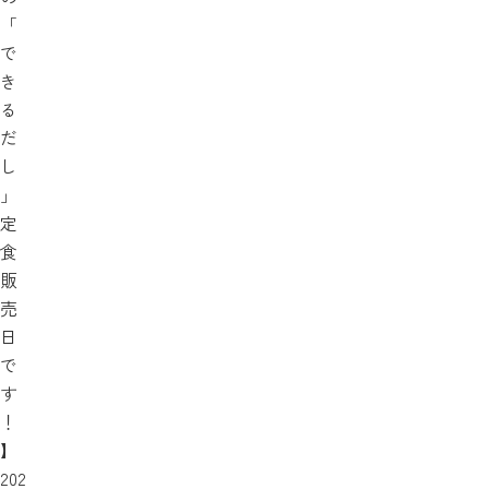
「
で
き
る
だ
し
」
定
食
販
売
日
で
す
！
】
202