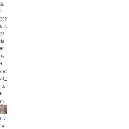
産
）
202
5.2.
26
お
知
ら
せ
det
ail_
10.
ht
ml
(2/
14