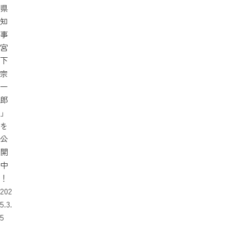
県
知
事
宮
下
宗
一
郎
」
を
公
開
中
！
202
5.3.
5