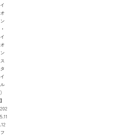
イ
オ
ン
・
イ
オ
ン
ス
タ
イ
ル
）
】
202
5.11
.12
フ