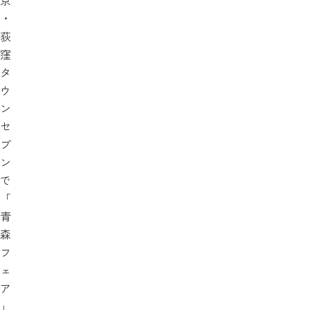
・
荻
窪
タ
ウ
ン
セ
ブ
ン
で
「
青
森
フ
ェ
ア
」