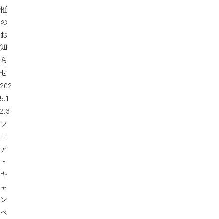
催
の
お
知
ら
せ
202
5.1
2.3
フ
ェ
ア
・
キ
ャ
ン
ペ