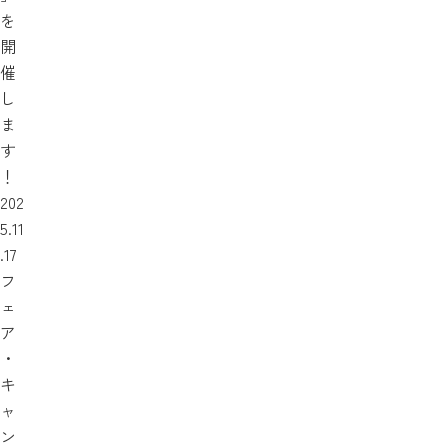
を
開
催
し
ま
す
！
202
5.11
.17
フ
ェ
ア
・
キ
ャ
ン