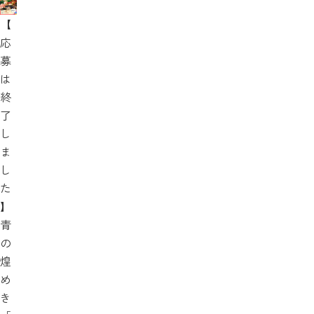
【
応
募
は
終
了
し
ま
し
た
】
青
の
煌
め
き