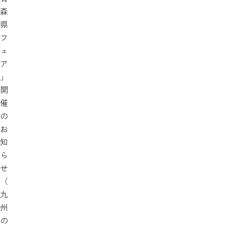
森
県
フ
ェ
ア
」
開
催
の
お
知
ら
せ
（
九
州
の