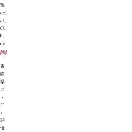
報
det
ail_
67.
ht
ml
「
青
森
県
フ
ェ
ア
」
開
催