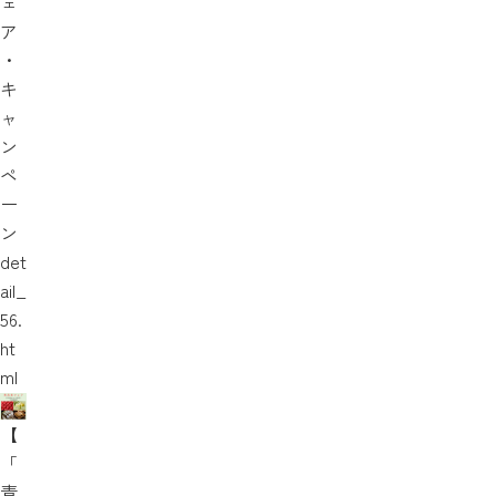
ェ
ア
・
キ
ャ
ン
ペ
ー
ン
det
ail_
56.
ht
ml
【
「
青