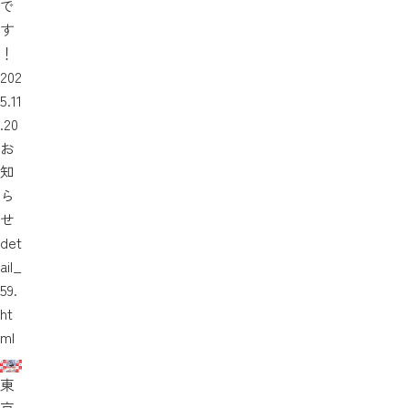
で
す
！
202
5.11
.20
お
知
ら
せ
det
ail_
59.
ht
ml
東
京