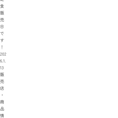
食
販
売
日
で
す
！
202
6.1.
13
販
売
店
・
商
品
情