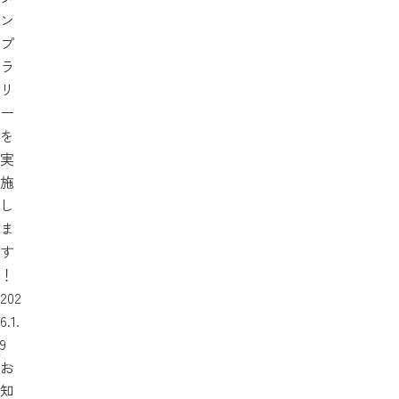
ン
プ
ラ
リ
ー
を
実
施
し
ま
す
！
202
6.1.
9
お
知