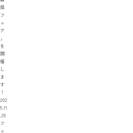
県
フ
ェ
ア
」
を
開
催
し
ま
す
！
202
5.11
.25
フ
ェ