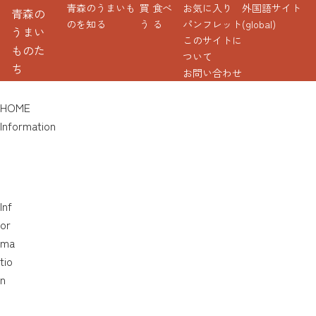
青森のうまいも
買
食べ
お気に入り
外国語サイト
青森の
のを知る
う
る
パンフレット
(global)
うまい
このサイトに
ものた
ついて
ち
お問い合わせ
HOME
Information
Inf
or
ma
tio
n