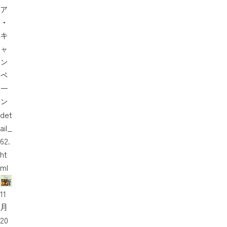
ア
・
キ
ャ
ン
ペ
ー
ン
det
ail_
62.
ht
ml
11
月
20