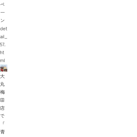
ペ
ー
ン
det
ail_
57.
ht
ml
大
丸
梅
田
店
で
「
青