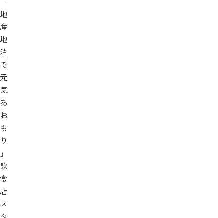
「
地
産
地
消
で
元
気
あ
お
も
り
」
飲
食
店
ス
タ