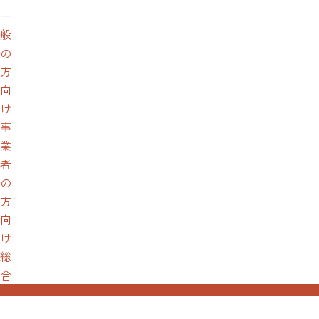
一
般
の
方
向
け
事
業
者
の
方
向
け
総
合