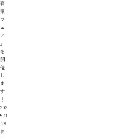
森
県
フ
ェ
ア
」
を
開
催
し
ま
す
！
202
5.11
.28
お