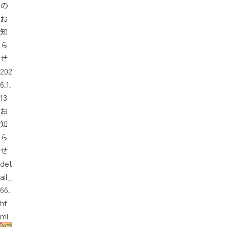
の
お
知
ら
せ
202
6.1.
13
お
知
ら
せ
det
ail_
66.
ht
ml