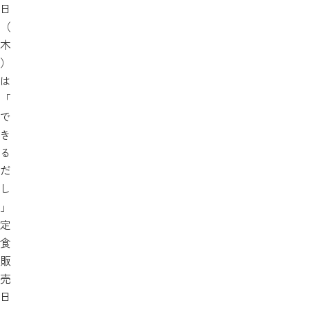
日
（
木
）
は
「
で
き
る
だ
し
」
定
食
販
売
日