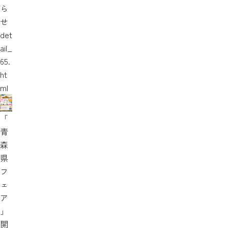
ら
せ
det
ail_
65.
ht
ml
「
青
森
県
フ
ェ
ア
」
開