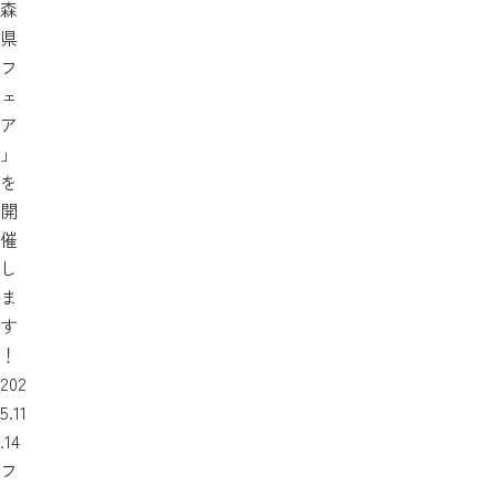
森
県
フ
ェ
ア
」
を
開
催
し
ま
す
！
202
5.11
.14
フ