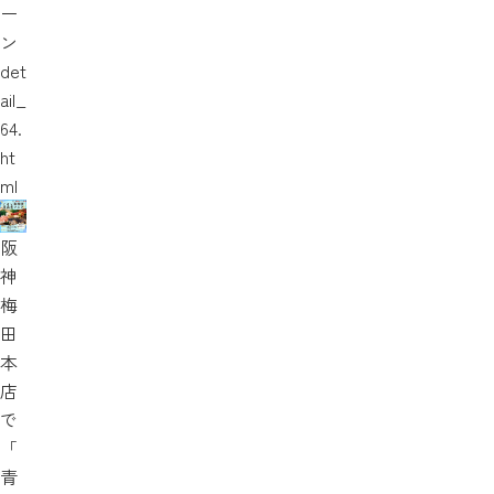
ー
ン
det
ail_
64.
ht
ml
阪
神
梅
田
本
店
で
「
青