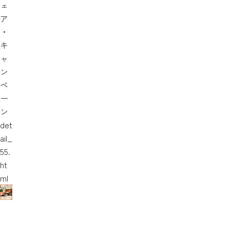
ェ
ア
・
キ
ャ
ン
ペ
ー
ン
det
ail_
55.
ht
ml