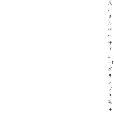
八
戸
せ
ん
べ
い
汁
「
B
−1
グ
ラ
ン
プ
リ
発
祥