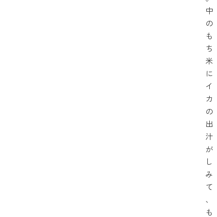
中
の
も
ち
米
に
イ
カ
の
出
汁
が
し
み
て
、
も