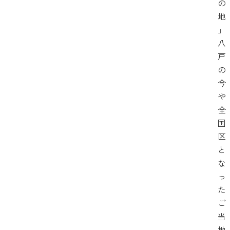
の
地
」
八
戸
の
今
や
全
国
区
と
な
っ
た
ご
当
地