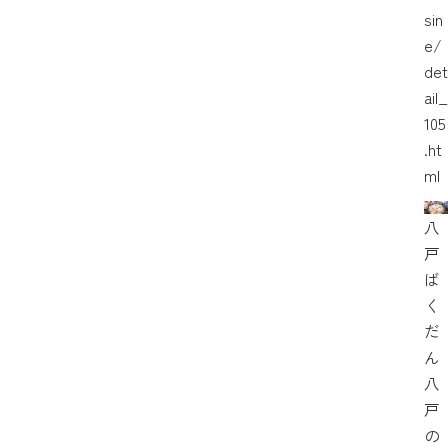
sin
e/
det
ail_
105
.ht
ml
八
戸
ば
く
だ
ん
八
戸
の