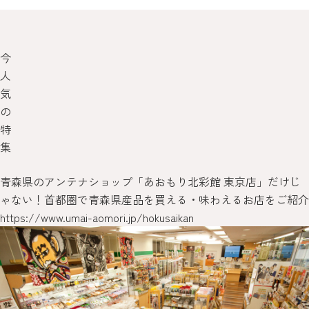
今
人
気
の
特
集
青森県のアンテナショップ「あおもり北彩館 東京店」だけじ
ゃない！首都圏で青森県産品を買える・味わえるお店をご紹介
https://www.umai-aomori.jp/hokusaikan