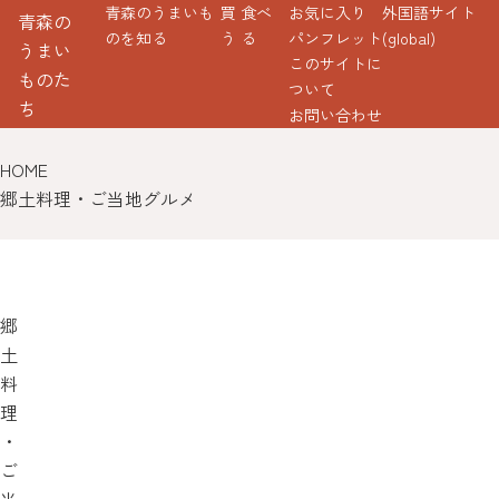
青森のうまいも
買
食べ
お気に入り
外国語サイト
青森の
のを知る
う
る
パンフレット
(global)
うまい
このサイトに
ものた
ついて
ち
お問い合わせ
HOME
郷土料理・ご当地グルメ
郷
土
料
理
・
ご