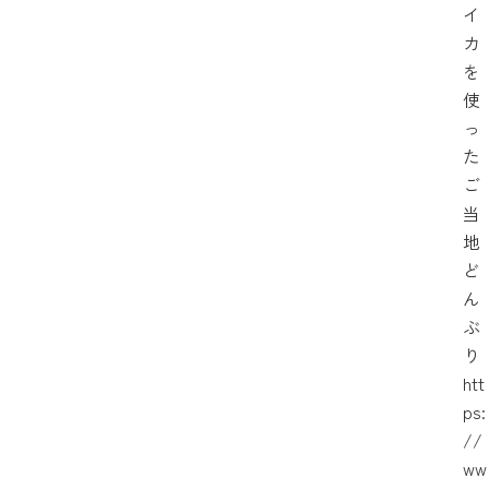
イ
カ
を
使
っ
た
ご
当
地
ど
ん
ぶ
り
htt
ps:
//
ww