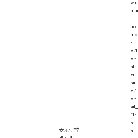
w.u
mai
-
ao
mo
ri.j
p/l
oc
al-
cui
sin
e/
det
ail_
113.
ht
表示切替
ml
タイル