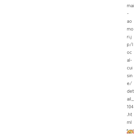
mai
-
ao
mo
ri.j
p/l
oc
al-
cui
sin
e/
det
ail_
104
.ht
ml