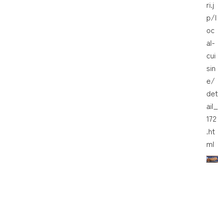
ri.j
p/l
oc
al-
cui
sin
e/
det
ail_
172
.ht
ml