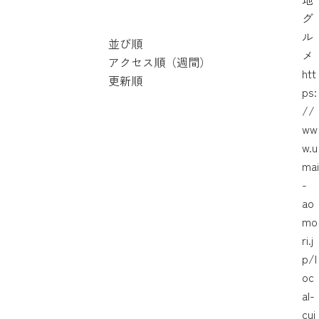
グ
ル
並び順
メ
アクセス順（週間）
htt
更新順
ps:
//
ww
w.u
mai
-
ao
mo
ri.j
p/l
oc
al-
cui