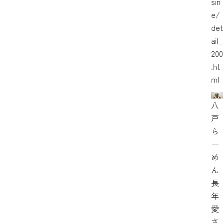
sin
e/
det
ail_
200
.ht
ml
八
戸
ら
ー
め
ん
長
年
愛
さ