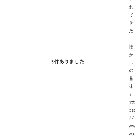
れ
て
き
た
「
懐
か
5
件ありました
し
の
昔
味
」
htt
ps:
//
ww
w.u