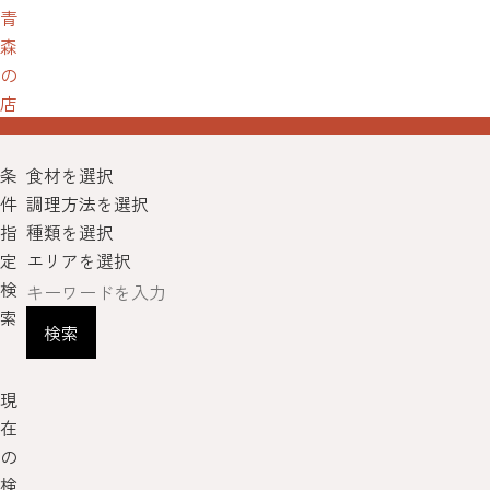
青
森
の
店
条
食材を選択
件
調理方法を選択
指
種類を選択
定
エリアを選択
検
索
検索
現
在
の
検