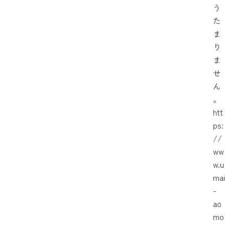
う
た
ま
り
ま
せ
ん
。
htt
ps:
//
ww
w.u
mai
-
ao
mo