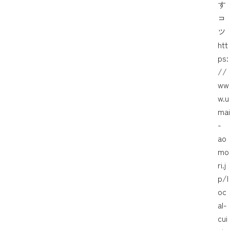
す
コ
ツ
htt
ps:
//
ww
w.u
mai
-
ao
mo
ri.j
p/l
oc
al-
cui