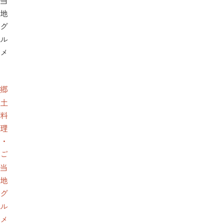
当
地
グ
ル
メ
郷
土
料
理
・
ご
当
地
グ
ル
メ