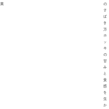
果
の
さ
ば
き
方
ホ
ッ
キ
の
甘
み
と
食
感
を
生
か