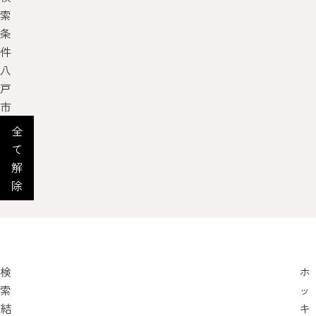
索
条
件
八
戸
市
全
て
解
除
検
ホ
索
ッ
結
キ