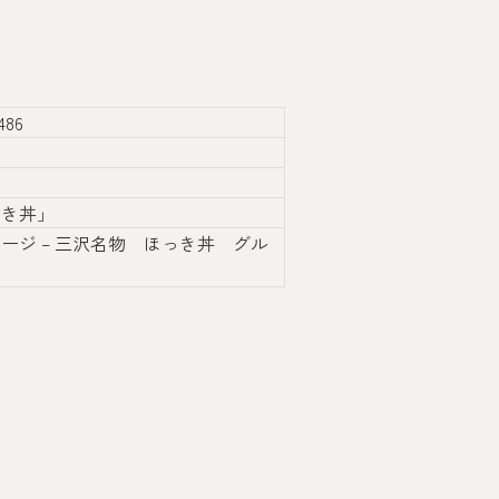
86
っき丼」
ージ – 三沢名物 ほっき丼 グル