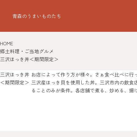
青森のうまいものたち
HOME
郷土料理・ご当地グルメ
三沢ほっき丼＜期間限定＞
三沢ほっき丼
お店によって作り方が様々。さぁ食べ比べに行
＜期間限定＞
三沢産ほっき貝を使用した丼。三沢市内の飲食店
ることのみが条件。各店舗で煮る、炒める、揚