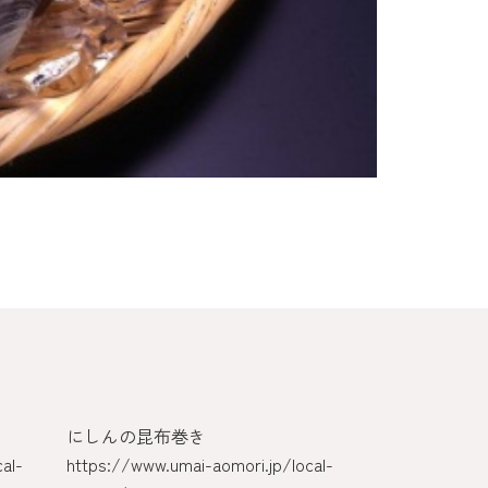
にしんの昆布巻き
のっけ丼
al-
https://www.umai-aomori.jp/local-
https://www.u