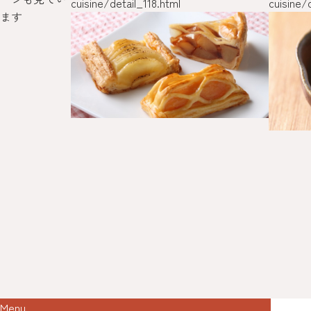
cuisine/detail_118.html
cuisine/
ます
Menu