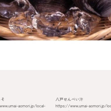
みそ
八戸せんべい汁
www.umai-aomori.jp/local-
https://www.umai-aomori.jp/loc