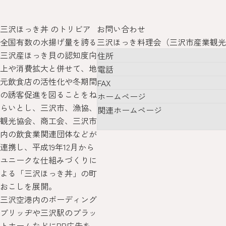
三沢ほっき丼 のトリビア
お問い合わせ
全国有数の水揚げ量を誇る
三沢ほっき料理会（三沢市産業観光
三沢産ほっき貝の認知度向
住所
上や消費拡大と併せて、地
電話
元飲食店の活性化や冬期間
FAX
の誘客促進を図ることをね
ホームページ
らいとし、三沢市、漁協、
関連ホームページ
観光協会、商工会、三沢市
内の飲食業関連団体などが
連携し、平成19年12月から
ユニークな仕組みづくりに
よる「三沢ほっき丼」の町
おこしを展開。
三沢空港内のボーディング
ブリッヂや三沢駅のプラッ
トホームなどにPR広告を