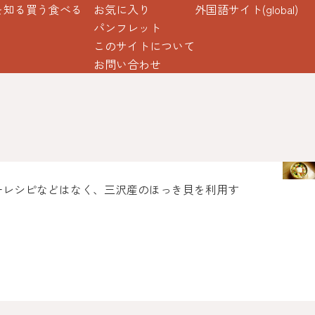
を知る
買う
食べる
お気に入り
外国語サイト(global)
パンフレット
このサイトについて
お問い合わせ
一レシピなどはなく、三沢産のほっき貝を利用す