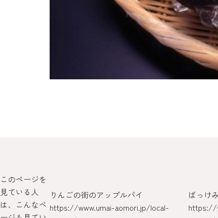
このページを
見ている人
りんごの街のアップルパイ
ばっけ
は、こんなペ
jp/local-
https://www.umai-aomori.jp/local-
https://
ージも見てい