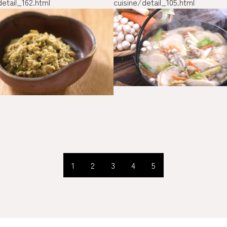
detail_162.html
cuisine/detail_105.html
1
2
3
4
5