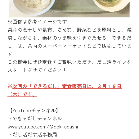
※画像は参考イメージです
県産の煮干しや昆布、さめ節、野菜などを原料とし、減
塩しながらも、素材のうま味を引き立たせる「できるだ
し」は、県内のスーパーマーケットなどで販売していま
す。
この機会にぜひ定食をご賞味いただき、だし活ライフを
スタートさせてください！
※
次回の「できるだし」定食販売日は、３月１９日
（木）です。
【YouTubeチャンネル】
・できるだしチャンネル
www.youtube.com/@dekirudashi
・だし活だす活事務局