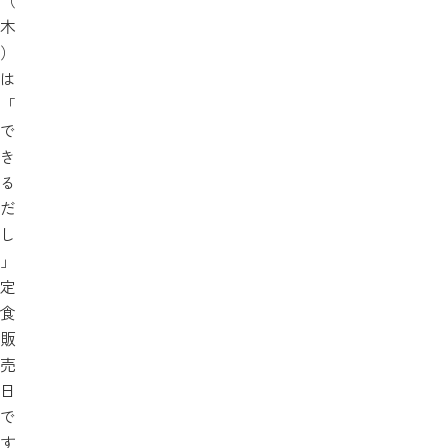
（
木
）
は
「
で
き
る
だ
し
」
定
食
販
売
日
で
す