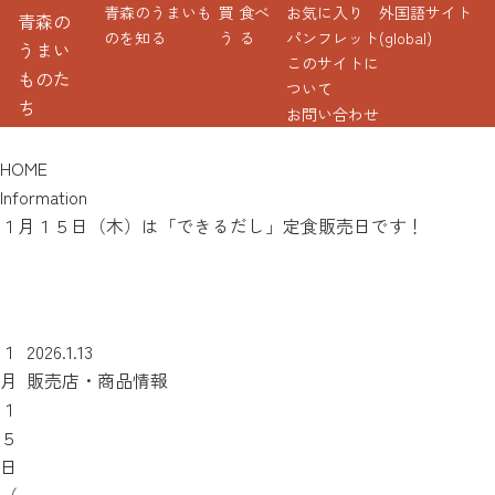
青森のうまいも
買
食べ
お気に入り
外国語サイト
青森の
のを知る
う
る
パンフレット
(global)
うまい
このサイトに
ものた
ついて
ち
お問い合わせ
HOME
Information
１月１５日（木）は「できるだし」定食販売日です！
１
2026.1.13
月
販売店・商品情報
１
５
日