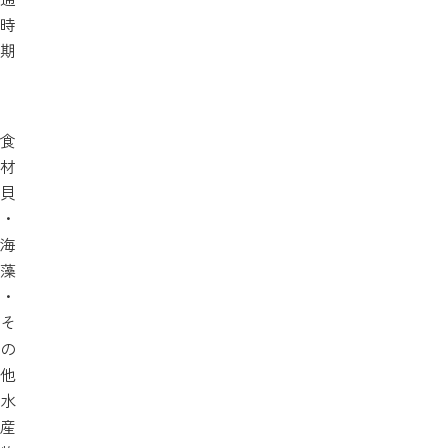
時
期
食
材
貝
・
海
藻
・
そ
の
他
水
産