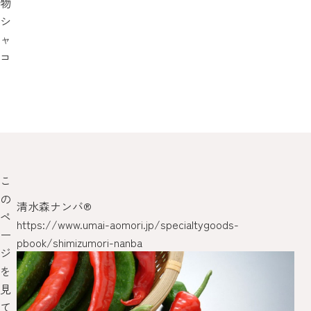
物
シ
ャ
コ
こ
の
清水森ナンバ®
ト
ペ
https://www.umai-aomori.jp/specialtygoods-
htt
ー
pbook/shimizumori-nanba
pb
ジ
を
見
て