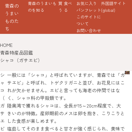
青森のうまいも
買
食べ
お気に入り
外国語サイト
青森の
のを知る
う
る
パンフレット
(global)
うまい
このサイトに
ものた
ついて
ち
お問い合わせ
HOME
青森特産品図鑑
シャコ（ガサエビ）
シ
一般には「シャコ」と呼ばれていますが、青森では「ガ
ャ
サエビ」と呼ばれ、トゲクリガニと並び、お花見にはこ
コ
れが欠かせません。エビと言っても海老の仲間ではな
（
く、シャコ科の甲殻類です。
ガ
陸奥湾で獲れるシャコは、全長が15～20cm程度で、大
サ
きいのが特徴。産卵期前のメスは卵を抱き、こりこりと
エ
した食感が楽しめます。
ビ
塩茹してそのまま食べると甘さが強く感じられ、美味で