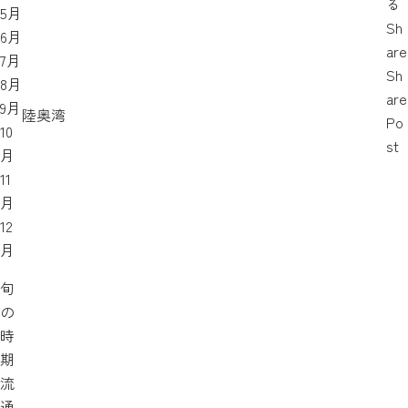
る
5月
Sh
6月
are
7月
Sh
8月
are
9月
陸奥湾
Po
10
st
月
11
月
12
月
旬
の
時
期
流
通