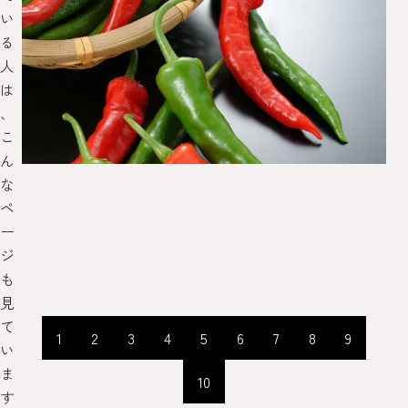
い
る
人
は
、
こ
ん
な
ペ
ー
ジ
も
見
て
1
2
3
4
5
6
7
8
9
い
ま
10
す