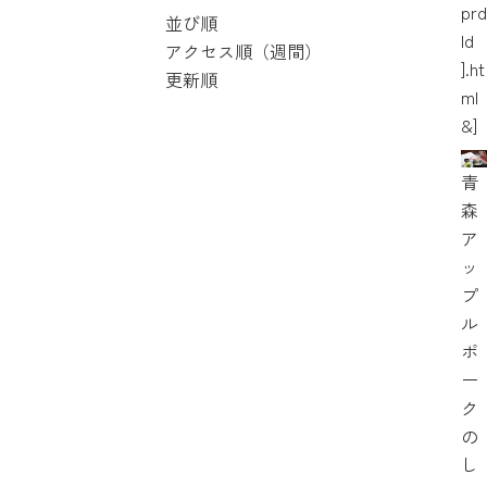
prd
並び順
Id
アクセス順（週間）
].ht
更新順
ml
&]
青
森
ア
ッ
プ
ル
ポ
ー
ク
の
し