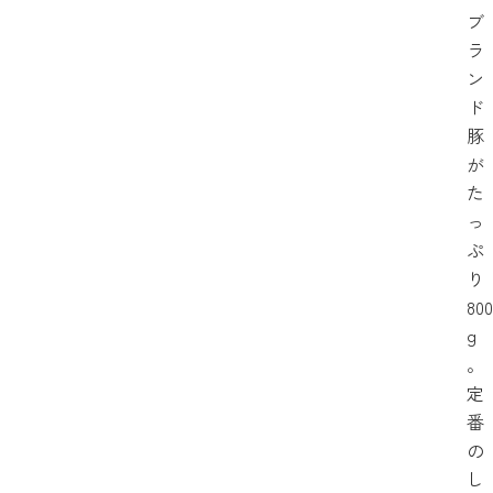
ブ
ラ
ン
ド
豚
が
た
っ
ぷ
り
800
g
。
定
番
の
し