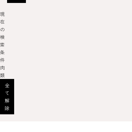
現
在
の
検
索
条
件
肉
類
全
て
解
除