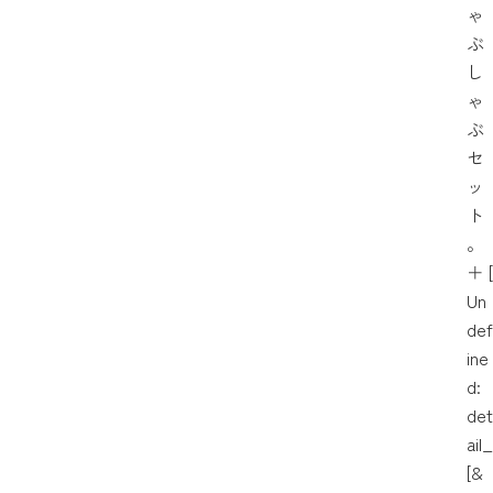
ゃ
ぶ
し
ゃ
ぶ
セ
ッ
ト
。
＋
[
Un
def
ine
d:
det
ail_
[&