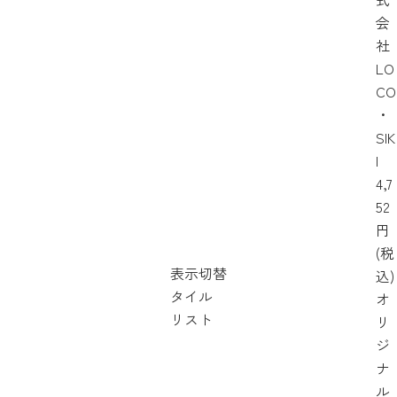
会
社
LO
CO
・
SIK
I
4,7
52
円
(税
表示切替
込)
タイル
オ
リスト
リ
ジ
ナ
ル