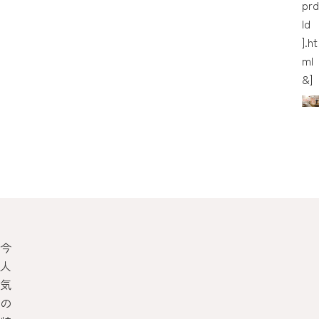
prd
Id
].ht
ml
&]
今
人
気
の