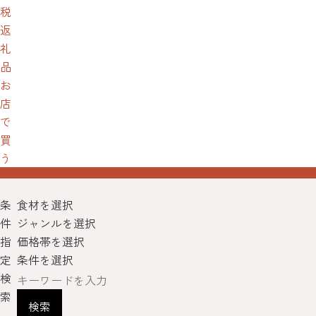
税
返
礼
品
お
店
で
買
う
条
食材を選択
件
ジャンルを選択
指
価格帯を選択
定
条件を選択
検
索
検索