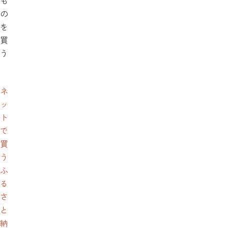
も
の
を
買
う
ネ
ッ
ト
で
買
う
ふ
る
さ
と
納