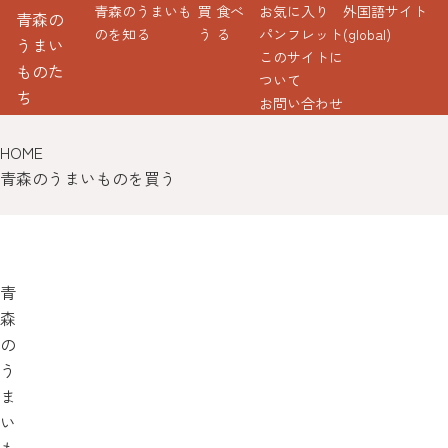
青森のうまいも
買
食べ
お気に入り
外国語サイト
青森の
のを知る
う
る
パンフレット
(global)
うまい
このサイトに
ものた
ついて
ち
お問い合わせ
HOME
青森のうまいものを買う
青
森
の
う
ま
い