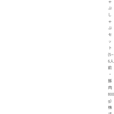
ゃ
ぶ
し
ゃ
ぶ
セ
ッ
ト
(5~
6人
前
・
豚
肉
800
g)
株
式