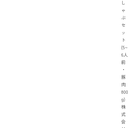
し
ゃ
ぶ
セ
ッ
ト
(5~
6人
前
・
豚
肉
800
g)
株
式
会