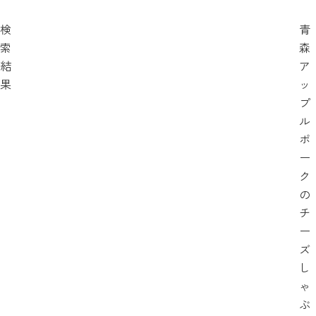
検
青
索
森
結
ア
果
ッ
プ
ル
ポ
ー
ク
の
チ
ー
ズ
し
ゃ
ぶ