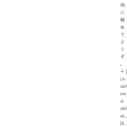
肉
に
絡
め
て
ど
う
ぞ
。
＋
[
Un
def
ine
d:
det
ail_
[&