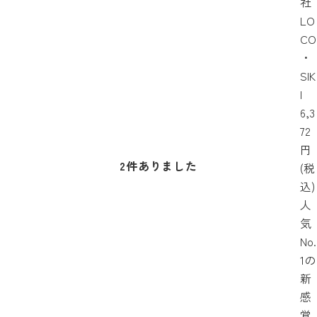
社
LO
CO
・
SIK
I
6,3
72
円
2
件ありました
(税
込)
人
気
No.
1の
新
感
覚