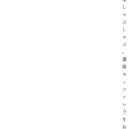
し
ゃ
ぶ
し
ゃ
ぶ
。
濃
厚
モ
ッ
ツ
ァ
レ
ラ
を
お